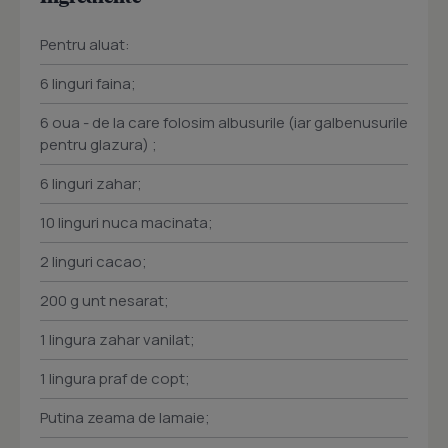
Pentru aluat:
6 linguri faina;
6 oua - de la care folosim albusurile (iar galbenusurile
pentru glazura) ;
6 linguri zahar;
10 linguri nuca macinata;
2 linguri cacao;
200 g unt nesarat;
1 lingura zahar vanilat;
1 lingura praf de copt;
Putina zeama de lamaie;