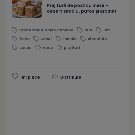
Prajitură de post cu mere –
desert simplu, pufos și aromat
retete traditionale romania
oua
unt
faina
zahar
lamaie
ciocolata
cacao
nuca
prajituri
Îmi place
Distribuie