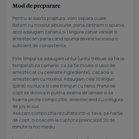
Mod de preparare
Pentru aceasta prajitura, vom separa ouale.
Batem cu mixerul albusurile, pana obtinem o spuma,
apoi adaugam zaharul si 1 lingura zahar vanilat si
amestecam pana cand spuma devine lucioasa si
suficient de consistenta.
Este timpul sa adaugam untul (untul trebuie sa fie la
temperatura camerei, ca sa fie moale si usor de
amestecat cu celelalte ingrediente), cacaoa si
amestecam cu mixerul. Adaugam cele 10 linguri
(pline) cu nuca si cele 6 linguri cu faina. Praful de
copt se dizolva in putina zeama de lamaie si se
toarna peste compozitie, amestecand cu o lingura
de jos in sus.
Asezam compozitia rezultata intr-o tava, pe hartie
de copt, o coacem la cuptorul preincalzit 20 de
minute la foc mediu.