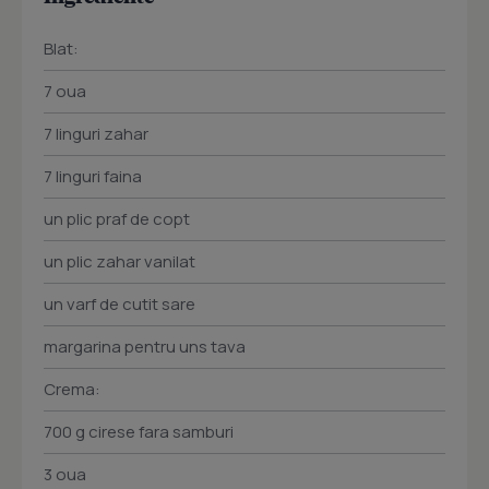
Blat:
7 oua
7 linguri zahar
7 linguri faina
un plic praf de copt
un plic zahar vanilat
un varf de cutit sare
margarina pentru uns tava
Crema:
700 g cirese fara samburi
3 oua