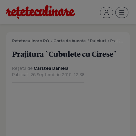
Reteteculinare.RO
/
Carte de bucate
/
Dulciuri
/
Prajitura `Cubulete cu Cirese`
Prajitura `Cubulete cu Cirese`
Rețetă de
Carstea Daniela
Publicat: 26 Septembrie 2010, 12:38