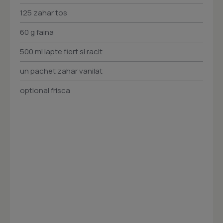
125 zahar tos
60 g faina
500 ml lapte fiert si racit
un pachet zahar vanilat
optional frisca