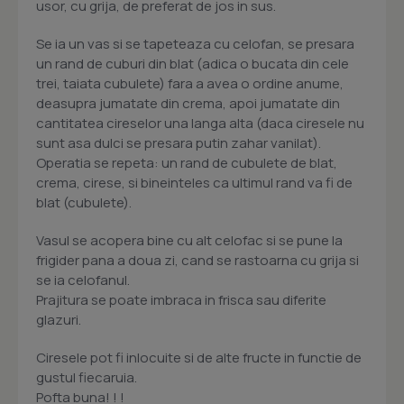
usor, cu grija, de preferat de jos in sus.
Se ia un vas si se tapeteaza cu celofan, se presara
un rand de cuburi din blat (adica o bucata din cele
trei, taiata cubulete) fara a avea o ordine anume,
deasupra jumatate din crema, apoi jumatate din
cantitatea cireselor una langa alta (daca ciresele nu
sunt asa dulci se presara putin zahar vanilat).
Operatia se repeta: un rand de cubulete de blat,
crema, cirese, si bineinteles ca ultimul rand va fi de
blat (cubulete).
Vasul se acopera bine cu alt celofac si se pune la
frigider pana a doua zi, cand se rastoarna cu grija si
se ia celofanul.
Prajitura se poate imbraca in frisca sau diferite
glazuri.
Ciresele pot fi inlocuite si de alte fructe in functie de
gustul fiecaruia.
Pofta buna! ! !