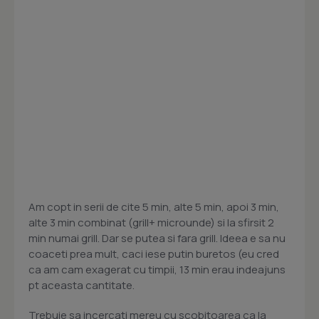
Am copt in serii de cite 5 min, alte 5 min, apoi 3 min,
alte 3 min combinat (grill+ microunde) si la sfirsit 2
min numai grill. Dar se putea si fara grill. Ideea e sa nu
coaceti prea mult, caci iese putin buretos (eu cred
ca am cam exagerat cu timpii, 13 min erau indeajuns
pt aceasta cantitate.
Trebuie sa incercati mereu cu scobitoarea ca la