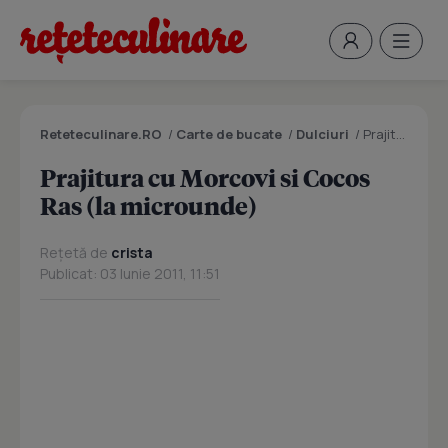
Reteteculinare.RO
/
Carte de bucate
/
Dulciuri
/
Prajitura cu Morcovi si Cocos Ras (la microunde)
Prajitura cu Morcovi si Cocos
Ras (la microunde)
Rețetă de
crista
Publicat: 03 Iunie 2011, 11:51