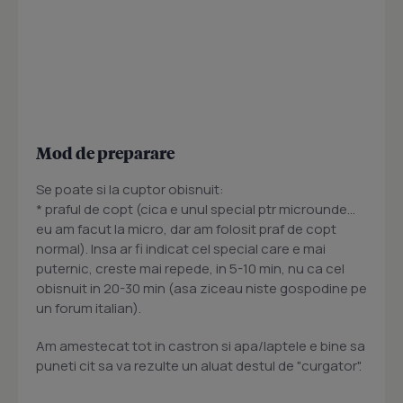
Mod de preparare
Se poate si la cuptor obisnuit:
* praful de copt (cica e unul special ptr microunde...
eu am facut la micro, dar am folosit praf de copt
normal). Insa ar fi indicat cel special care e mai
puternic, creste mai repede, in 5-10 min, nu ca cel
obisnuit in 20-30 min (asa ziceau niste gospodine pe
un forum italian).
Am amestecat tot in castron si apa/laptele e bine sa
puneti cit sa va rezulte un aluat destul de "curgator".