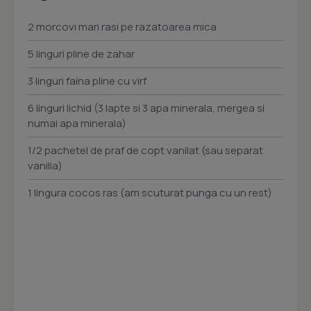
2 morcovi mari rasi pe razatoarea mica
5 linguri pline de zahar
3 linguri faina pline cu virf
6 linguri lichid (3 lapte si 3 apa minerala, mergea si
numai apa minerala)
1/2 pachetel de praf de copt vanilat (sau separat
vanilia)
1 lingura cocos ras (am scuturat punga cu un rest)