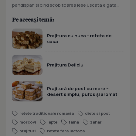
pandispan si cind scobitoarea iese uscata e gata...
Pe aceeași temă:
Prajitura cu nuca - reteta de
casa
Prajitura Deliciu
Prajitură de post cu mere –
desert simplu, pufos și aromat
retete traditionale romania
diete si post
morcovi
lapte
faina
zahar
prajituri
retete fara lactoza