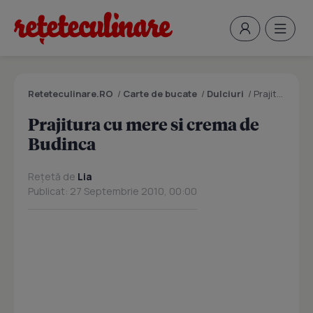
Reteteculinare.RO
/
Carte de bucate
/
Dulciuri
/
Prajitura cu mere si crema de Budinca
Prajitura cu mere si crema de
Budinca
Rețetă de
Lia
Publicat: 27 Septembrie 2010, 00:00