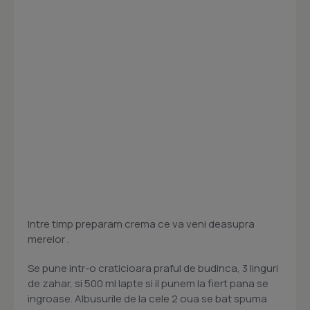
Intre timp preparam crema ce va veni deasupra
merelor .
Se pune intr-o craticioara praful de budinca, 3 linguri
de zahar, si 500 ml lapte si il punem la fiert pana se
ingroase. Albusurile de la cele 2 oua se bat spuma