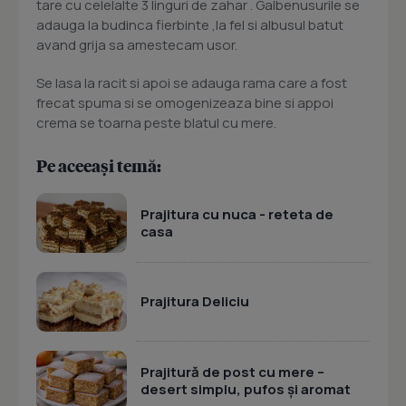
tare cu celelalte 3 linguri de zahar . Galbenusurile se
adauga la budinca fierbinte ,la fel si albusul batut
avand grija sa amestecam usor.
Se lasa la racit si apoi se adauga rama care a fost
frecat spuma si se omogenizeaza bine si appoi
crema se toarna peste blatul cu mere.
Pe aceeași temă:
Prajitura cu nuca - reteta de
casa
Prajitura Deliciu
Prajitură de post cu mere –
desert simplu, pufos și aromat