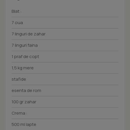
Blat :
7 oua
7 linguri de zahar
7 linguri faina
1 praf de copt
1,5 kg mere
stafide
esenta de rom
100 gr zahar
Crema :
500 ml lapte