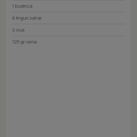
1 budinca
6 linguri zahar
2 oua
125 gr rama