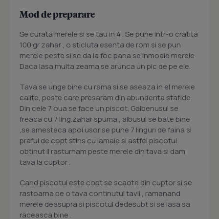
Mod de preparare
Se curata merele si se tau in 4 . Se pune intr-o cratita
100 gr zahar , o sticluta esenta de rom si se pun
merele peste si se da la foc pana se inmoaie merele.
Daca lasa multa zeama se arunca un pic de pe ele.
Tava se unge bine cu rama si se aseaza in el merele
calite, peste care presaram din abundenta stafide.
Din cele 7 oua se face un piscot. Galbenusul se
freaca cu 7 ling.zahar spuma , albusul se bate bine
,se amesteca apoi usor se pune 7 linguri de faina si
praful de copt stins cu lamaie si astfel piscotul
obtinut il rasturnam peste merele din tava si dam
tava la cuptor .
Cand piscotul este copt se scaote din cuptor si se
rastoarna pe o tava continutul tavii , ramanand
merele deasupra si piscotul dedesubt si se lasa sa
raceasca bine .