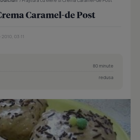
/
Dulciuri
/
Prajitura cu Mere si Crema Caramel-de Post
 Crema Caramel-de Post
 2010, 03:11
80 minute
redusa