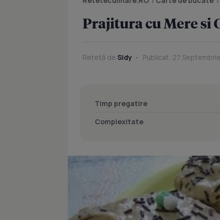
Reteteculinare.RO
/
Carte de bucate
Prajitura cu Mere si
Rețetă de
Sidy
Publicat: 27 Septembrie
Timp pregatire
Complexitate