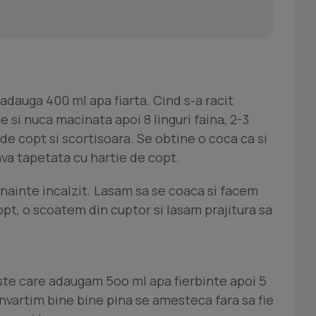
adauga 400 ml apa fiarta. Cind s-a racit
si nuca macinata apoi 8 linguri faina, 2-3
l de copt si scortisoara. Se obtine o coca ca si
ava tapetata cu hartie de copt.
inainte incalzit. Lasam sa se coaca si facem
pt, o scoatem din cuptor si lasam prajitura sa
ste care adaugam 5oo ml apa fierbinte apoi 5
 invartim bine bine pina se amesteca fara sa fie