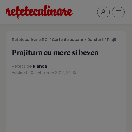
Reteteculinare.RO
/
Carte de bucate
/
Dulciuri
/
Prajitura cu mere si bezea
Prajitura cu mere si bezea
Rețetă de
bianca
Publicat: 05 Februarie 2017, 21:35