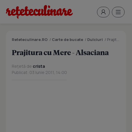
Reteteculinare.RO
/
Carte de bucate
/
Dulciuri
/
Prajitura cu Mere - Alsaciana
Prajitura cu Mere - Alsaciana
Rețetă de
crista
Publicat: 03 Iunie 2011, 14:00