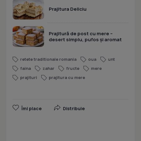
Prajitura Deliciu
Prajitură de post cu mere –
desert simplu, pufos și aromat
retete traditionale romania
oua
unt
faina
zahar
fructe
mere
prajituri
prajitura cu mere
Îmi place
Distribuie