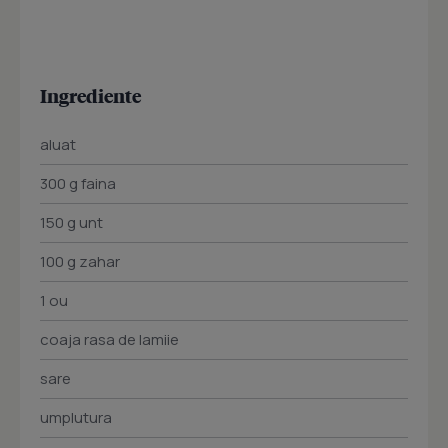
Ingrediente
aluat
300 g faina
150 g unt
100 g zahar
1 ou
coaja rasa de lamiie
sare
umplutura