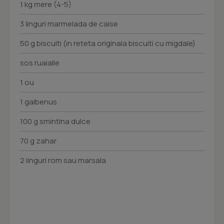
1 kg mere (4-5)
3 linguri marmelada de caise
50 g biscuiti (in reteta originala biscuiti cu migdale)
sos ruaialle
1 ou
1 galbenus
100 g smintina dulce
70 g zahar
2 linguri rom sau marsala