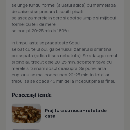
se unge fundul formei (aluatul adica) cu marmelada
de caise si se presara biscuitii pisati
se aseaza merele in cerc si apoi se umple si mijlocul
formei cu felii de mere
se coc pt 20-25 min la 180°c.
in timpul asta se pragateste Sosul
se bat cu telul oul, galbenusul, zaharul si smintina
proaspata (adica frisca nebatuta). Se adauga romul
si cind au trecut cele 20-25 min, scoatem tava cu
merele si turnam sosul deasupra. Se pune iar la
cuptor si se mai coace inca 20-25 min. In total ar
trebui sa se coaca 45 min de la inceput pina la final.
Pe aceeași temă:
Prajitura cu nuca - reteta de
casa