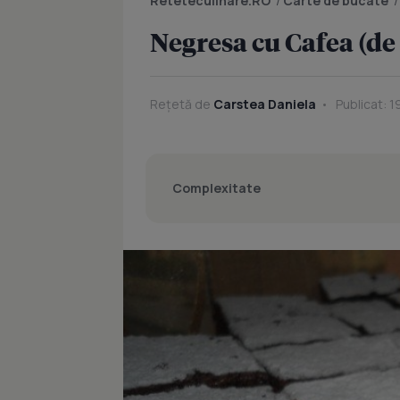
Reteteculinare.RO
/
Carte de bucate
Negresa cu Cafea (de
Rețetă de
Carstea Daniela
Publicat: 1
Complexitate