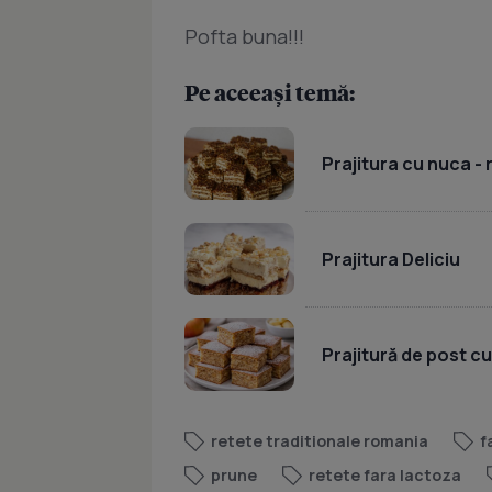
Pofta buna!!!
Pe aceeași temă:
Prajitura cu nuca -
Prajitura Deliciu
Prajitură de post c
retete traditionale romania
f
prune
retete fara lactoza