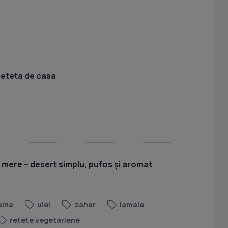
 reteta de casa
u mere – desert simplu, pufos și aromat
aina
ulei
zahar
lamaie
retete vegetariene