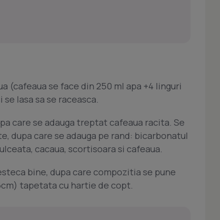
a (cafeaua se face din 250 ml apa +4 linguri
i se lasa sa se raceasca.
upa care se adauga treptat cafeaua racita. Se
e, dupa care se adauga pe rand: bicarbonatul
dulceata, cacaua, scortisoara si cafeaua.
steca bine, dupa care compozitia se pune
6cm) tapetata cu hartie de copt.