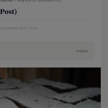
/
Dulciuri
/
Negresa cu Cafea (de Post)
 Post)
9 Noiembrie 2013, 21:46
redusa