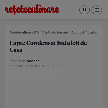
Reteteculinare.RO
/
Carte de bucate
/
Dulciuri
/
Lapte Condensat Indulcit de Casa
Lapte Condensat Indulcit de
Casa
Rețetă de
beccas
Publicat: 11 Ianuarie 2013, 19:27