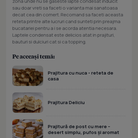
zona unde nu se gaseste lapte condesat indulcit
sau doar vreti sa faceti o varianta mai sanatoasa
decat cea din comert. Recomand sa faceti aceasta
reteta printre alte lucruri cand sunteti prin preajma
bucatariei pentru a i se acorda atentia necesara.
Laptele condensat este delicios atat in prajituri,
bauturi si dulciuri cat si ca topping.
Pe aceeași temă:
Prajitura cu nuca - reteta de
casa
Prajitura Deliciu
Prajitură de post cu mere –
desert simplu, pufos și aromat