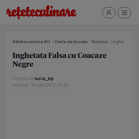
Reteteculinare.RO
/
Carte de bucate
/
Dulciuri
/
Inghetata Falsa cu Coacaze Negre
Inghetata Falsa cu Coacaze
Negre
Rețetă de
lucia_bp
Publicat: 31 Iulie 2012, 19:32