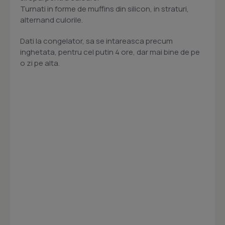
Turnati in forme de muffins din silicon, in straturi,
alternand culorile.
Dati la congelator, sa se intareasca precum
inghetata, pentru cel putin 4 ore, dar mai bine de pe
o zi pe alta.