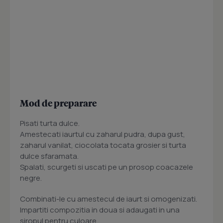
Mod de preparare
Pisati turta dulce.
Amestecati iaurtul cu zaharul pudra, dupa gust,
zaharul vanilat, ciocolata tocata grosier si turta
dulce sfaramata.
Spalati, scurgeti si uscati pe un prosop coacazele
negre.
Combinati-le cu amestecul de iaurt si omogenizati.
Impartiti compozitia in doua si adaugati in una
siropul pentru culoare.