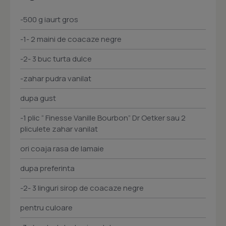
-500 g iaurt gros
-1- 2 maini de coacaze negre
-2- 3 buc turta dulce
-zahar pudra vanilat
dupa gust
-1 plic “ Finesse Vanille Bourbon” Dr Oetker sau 2
pliculete zahar vanilat
ori coaja rasa de lamaie
dupa preferinta
-2- 3 linguri sirop de coacaze negre
pentru culoare