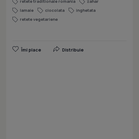
retete traditionale romania
zahar
lamaie
ciocolata
inghetata
retete vegetariene
Îmi place
Distribuie