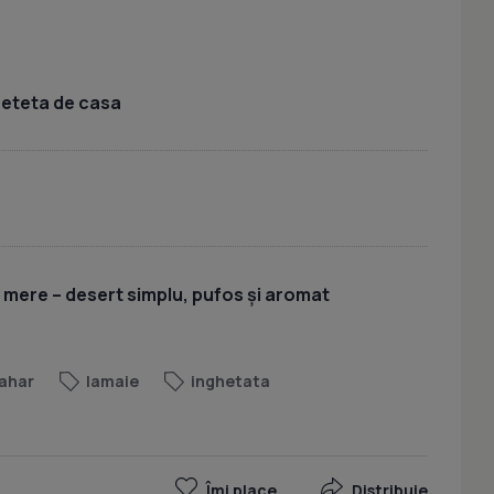
 reteta de casa
u mere – desert simplu, pufos și aromat
ahar
lamaie
inghetata
Îmi place
Distribuie