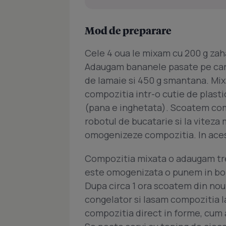
Mod de preparare
Cele 4 oua le mixam cu 200 g zaha
Adaugam bananele pasate pe care 
de lamaie si 450 g smantana. Mi
compozitia intr-o cutie de plasti
(pana e inghetata). Scoatem com
robotul de bucatarie si la viteza
omogenizeze compozitia. In ace
Compozitia mixata o adaugam tre
este omogenizata o punem in bolu
Dupa circa 1 ora scoatem din nou
congelator si lasam compozitia l
compozitia direct in forme, cum 