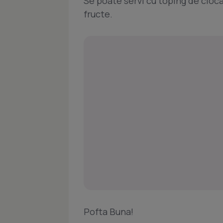
Se poate servi cu toping de ciocal
fructe.
Pofta Buna!