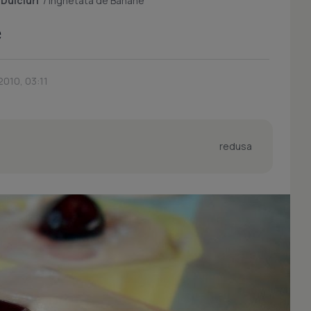
/
Dulciuri
/
Inghetata de Banane
e
2010, 03:11
redusa