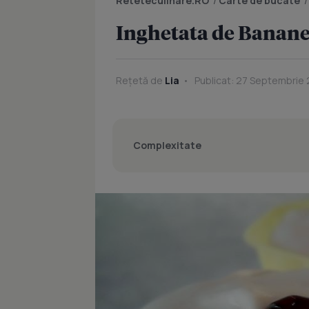
Reteteculinare.RO
/
Carte de bucate
Inghetata de Banan
Rețetă de
Lia
Publicat: 27 Septembrie 
Complexitate