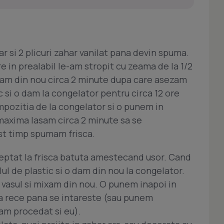
r si 2 plicuri zahar vanilat pana devin spuma.
in prealabil le-am stropit cu zeama de la 1/2
xam din nou circa 2 minute dupa care asezam
c si o dam la congelator pentru circa 12 ore
pozitia de la congelator si o punem in
 maxima lasam circa 2 minute sa se
st timp spumam frisca.
ptat la frisca batuta amestecand usor. Cand
l de plastic si o dam din nou la congelator.
 vasul si mixam din nou. O punem inapoi in
a rece pana se intareste (sau punem
am procedat si eu).