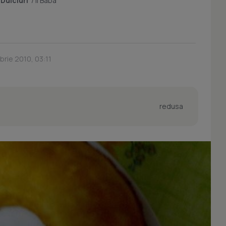
/
Dulciuri
/
Il Baba
rie 2010, 03:11
redusa