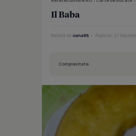
Reteteculinare.RO
/
Carte de bucate
Il Baba
Rețetă de
oana86
Publicat: 27 Septemb
Complexitate