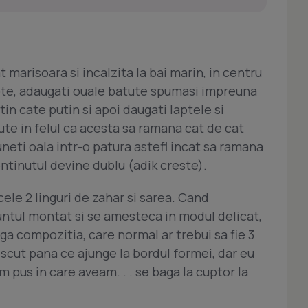
t marisoara si incalzita la bai marin, in centru
lapte, adaugati ouale batute spumasi impreuna
tin cate putin si apoi daugati laptele si
e in felul ca acesta sa ramana cat de cat
puneti oala intr-o patura astefl incat sa ramana
ontinutul devine dublu (adik creste).
ele 2 linguri de zahar si sarea. Cand
ntul montat si se amesteca in modul delicat,
ga compozitia, care normal ar trebui sa fie 3
rescut pana ce ajunge la bordul formei, dar eu
 pus in care aveam. . . se baga la cuptor la