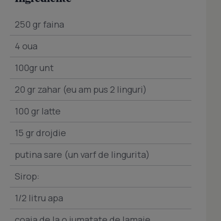
250 gr faina
4 oua
100gr unt
20 gr zahar (eu am pus 2 linguri)
100 gr latte
15 gr drojdie
putina sare (un varf de lingurita)
Sirop:
1/2 litru apa
coaja de la o jumatate de lamaie