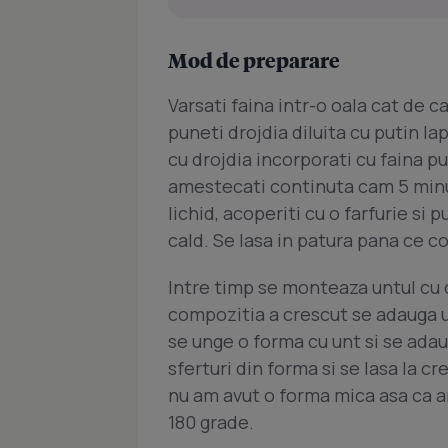
Mod de preparare
Varsati faina intr-o oala cat de ca
puneti drojdia diluita cu putin 
cu drojdia incorporati cu faina pu
amestecati continuta cam 5 minut
lichid, acoperiti cu o farfurie si 
cald. Se lasa in patura pana ce c
Intre timp se monteaza untul cu c
compozitia a crescut se adauga u
se unge o forma cu unt si se adau
sferturi din forma si se lasa la c
nu am avut o forma mica asa ca am
180 grade.