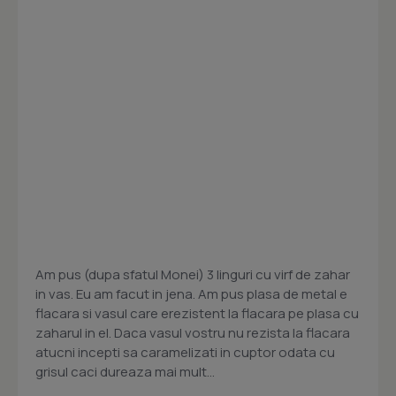
Am pus (dupa sfatul Monei) 3 linguri cu virf de zahar
in vas. Eu am facut in jena. Am pus plasa de metal e
flacara si vasul care erezistent la flacara pe plasa cu
zaharul in el. Daca vasul vostru nu rezista la flacara
atucni incepti sa caramelizati in cuptor odata cu
grisul caci dureaza mai mult...