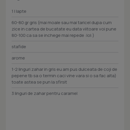
1 l lapte
60-80 gr gris (mai moale sau mai taricel dupa cum
zice in cartea de bucatate eu data viitoare voi pune
80-100 ca sa se inchege mai repede :lol:)
stafide
arome
1-2 linguri zahar in gris eu am pus dulceata de coji de
pepene tb sa o termin caci vine vara si o sa fac alta)
toate astea se pun la sfirsit
3 linguri de zahar pentru caramel