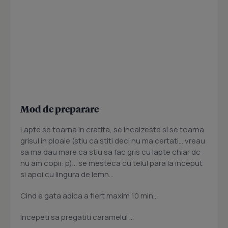
Mod de preparare
Lapte se toarna in cratita, se incalzeste si se toarna
grisul in ploaie (stiu ca stiti deci nu ma certati... vreau
sa ma dau mare ca stiu sa fac gris cu lapte chiar dc
nu am copii: p)... se mesteca cu telul para la inceput
si apoi cu lingura de lemn...
Cind e gata adica a fiert maxim 10 min...
Incepeti sa pregatiti caramelul ...