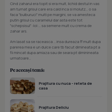
Cind zaharul era topit si era mult, lichid destul in vas
am turnat grisul care era cald inca si molutz... o sa
faca "bulburuci" multi pe margini, se va amesteca
putin grisul cu caramelul dar asta este tot
"schepsisul" :lol:... sa semene mult cu crema de
zahar ars.
Am lasat sa se raceasca ... insa dureaza ff mult dupa
parerea mea e un dulce care tb facut dimineata pt a
fii mincat dupa amiaza sau de seara pt diminineata
urmatoare...
Pe aceeași temă:
Prajitura cu nuca - reteta de
casa
Prajitura Deliciu