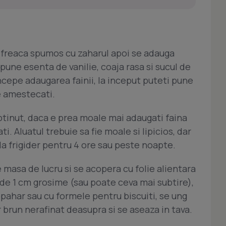
 freaca spumos cu zaharul apoi se adauga
une esenta de vanilie, coaja rasa si sucul de
ncepe adaugarea fainii, la inceput puteti pune
re amestecati.
btinut, daca e prea moale mai adaugati faina
i. Aluatul trebuie sa fie moale si lipicios, dar
 la frigider pentru 4 ore sau peste noapte.
e masa de lucru si se acopera cu folie alientara
 de 1 cm grosime (sau poate ceva mai subtire),
pahar sau cu formele pentru biscuiti, se ung
r brun nerafinat deasupra si se aseaza in tava.