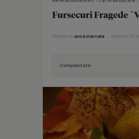
Reteteculinare.RO
/
Carte de bucate
Fursecuri Fragede `
Rețetă de
anca marcela
Publicat: 01 
Complexitate