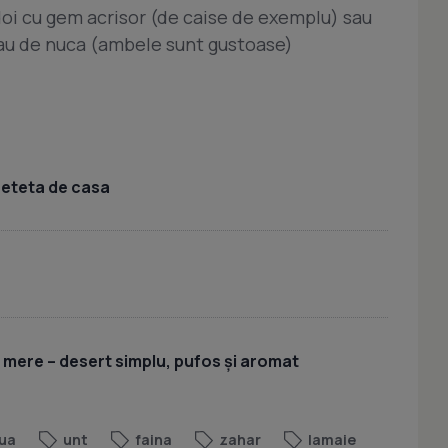
e doi cu gem acrisor (de caise de exemplu) sau
au de nuca (ambele sunt gustoase)
 reteta de casa
u mere – desert simplu, pufos și aromat
ua
unt
faina
zahar
lamaie