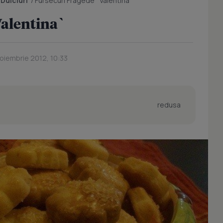
/
Dulciuri
/
Fursecuri Fragede `Valentina`
Valentina`
Noiembrie 2012, 10:33
redusa