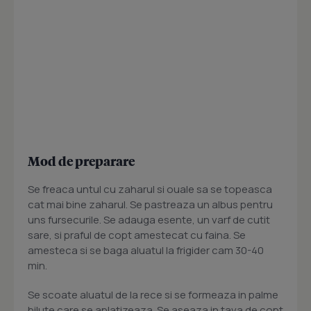
Mod de preparare
Se freaca untul cu zaharul si ouale sa se topeasca
cat mai bine zaharul. Se pastreaza un albus pentru
uns fursecurile. Se adauga esente, un varf de cutit
sare, si praful de copt amestecat cu faina. Se
amesteca si se baga aluatul la frigider cam 30-40
min.
Se scoate aluatul de la rece si se formeaza in palme
bilute care se aplatizeaza. Se aseaza in tava de copt