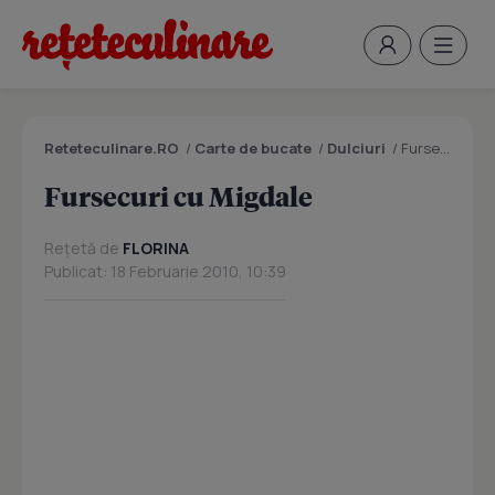
Reteteculinare.RO
/
Carte de bucate
/
Dulciuri
/
Fursecuri cu Migdale
Fursecuri cu Migdale
Rețetă de
FLORINA
Publicat: 18 Februarie 2010, 10:39