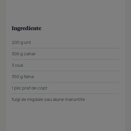
Ingrediente
200 g unt
300 g zahar
3 oua
350 g faina
1 plic praf de copt
fulgi de migdale sau alune maruntite