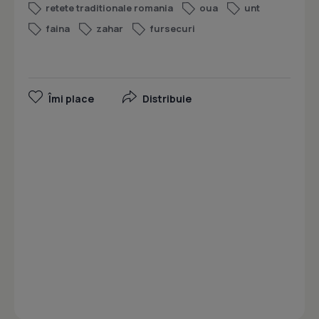
retete traditionale romania
oua
unt
faina
zahar
fursecuri
Îmi place
Distribuie