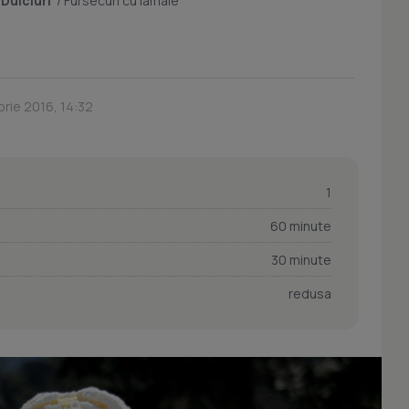
/
Dulciuri
/
Fursecuri cu lamaie
rie 2016, 14:32
1
60 minute
30 minute
redusa