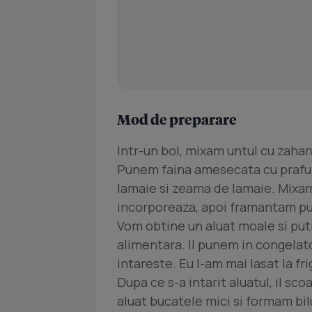
Mod de preparare
Intr-un bol, mixam untul cu zaha
Punem faina amesecata cu praful 
lamaie si zeama de lamaie. Mixam
incorporeaza, apoi framantam put
Vom obtine un aluat moale si putin 
alimentara. Il punem in congelat
intareste. Eu l-am mai lasat la fr
Dupa ce s-a intarit aluatul, il sco
aluat bucatele mici si formam bil