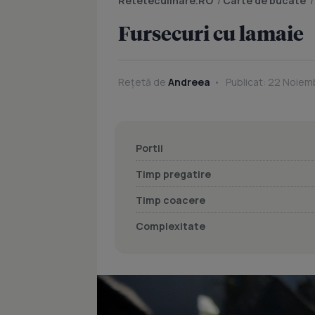
Reteteculinare.RO
/
Carte de bucate
Fursecuri cu lamaie
Rețetă de
Andreea
Publicat: 22 Noiemb
Portii
Timp pregatire
Timp coacere
Complexitate