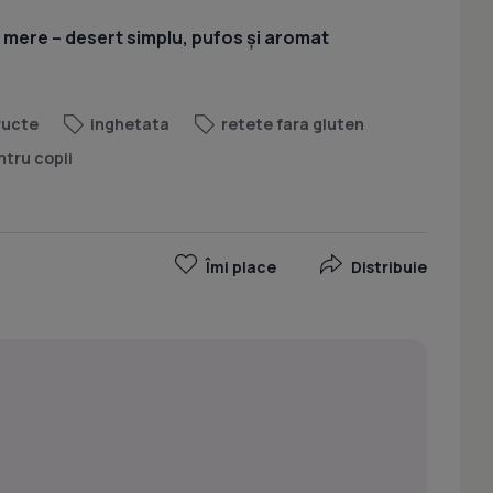
u mere – desert simplu, pufos și aromat
ructe
inghetata
retete fara gluten
ntru copii
Îmi place
Distribuie