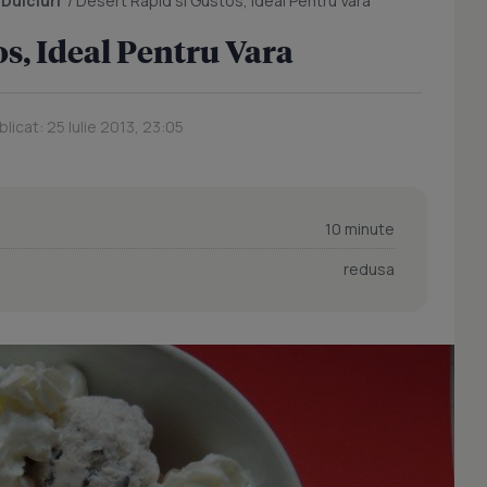
/
Dulciuri
/
Desert Rapid si Gustos, Ideal Pentru Vara
os, Ideal Pentru Vara
licat: 25 Iulie 2013, 23:05
10 minute
redusa