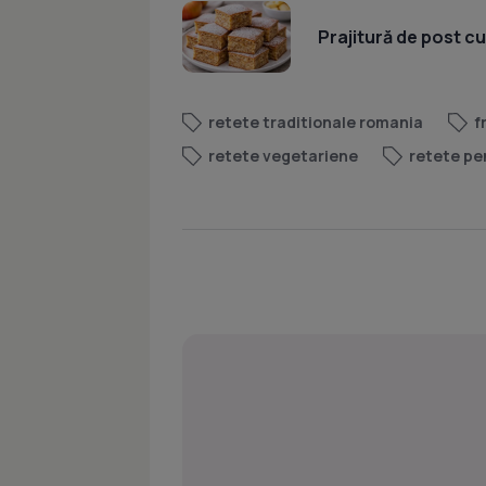
Prajitură de post c
retete traditionale romania
f
retete vegetariene
retete pe