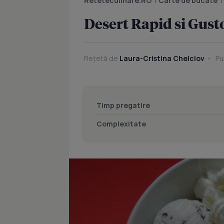
Reteteculinare.RO
/
Carte de bucate
Desert Rapid si Gust
Rețetă de
Laura-Cristina Chelciov
Pub
Timp pregatire
Complexitate