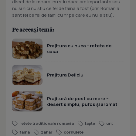
direct de la moara, nu stiu daca are importanta sau
nu si nici nu stiu ce fel de faina a fost (prin Romania
sant fel de fel de faini cu nr pe care eu nu le stiu).
Pe aceeași temă:
Prajitura cu nuca - reteta de
casa
Prajitura Deliciu
Prajitură de post cu mere –
desert simplu, pufos și aromat
retete traditionale romania
lapte
unt
faina
zahar
cornulete