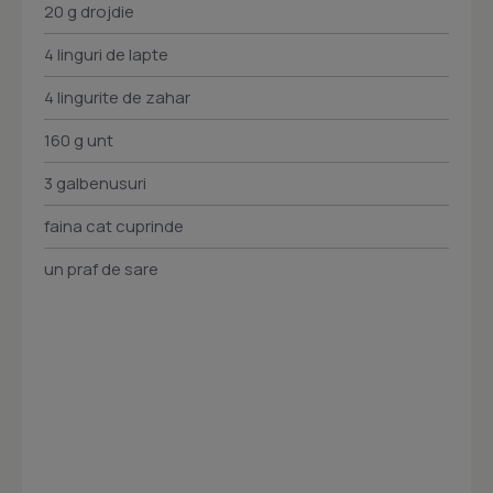
20 g drojdie
4 linguri de lapte
4 lingurite de zahar
160 g unt
3 galbenusuri
faina cat cuprinde
un praf de sare