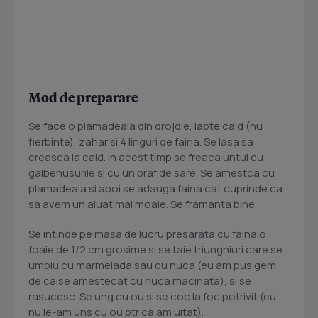
Mod de preparare
Se face o plamadeala din drojdie, lapte cald (nu
fierbinte), zahar si 4 linguri de faina. Se lasa sa
creasca la cald. In acest timp se freaca untul cu
galbenusurile si cu un praf de sare. Se amestca cu
plamadeala si apoi se adauga faina cat cuprinde ca
sa avem un aluat mai moale. Se framanta bine.
Se intinde pe masa de lucru presarata cu faina o
foaie de 1/2 cm grosime si se taie triunghiuri care se
umplu cu marmelada sau cu nuca (eu am pus gem
de caise amestecat cu nuca macinata), si se
rasucesc. Se ung cu ou si se coc la foc potrivit (eu
nu le-am uns cu ou ptr ca am uitat).