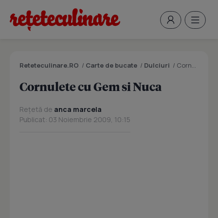
Reteteculinare.RO
/
Carte de bucate
/
Dulciuri
/
Cornulete cu Gem si Nuca
Cornulete cu Gem si Nuca
Rețetă de
anca marcela
Publicat: 03 Noiembrie 2009, 10:15