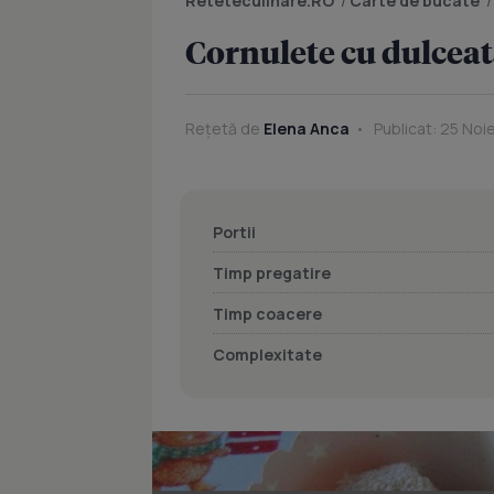
Reteteculinare.RO
/
Carte de bucate
Cornulete cu dulceat
Rețetă de
Elena Anca
Publicat: 25 Noi
Portii
Timp pregatire
Timp coacere
Complexitate