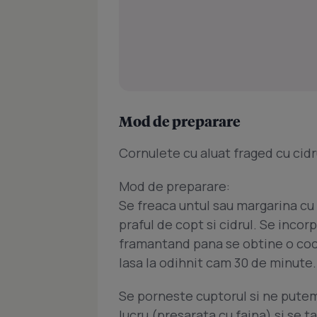
Mod de preparare
Cornulete cu aluat fraged cu cidr
Mod de preparare:
Se freaca untul sau margarina cu 
praful de copt si cidrul. Se inco
framantand pana se obtine o coca
lasa la odihnit cam 30 de minute.
Se porneste cuptorul si ne putem
lucru (presarata cu faina) si se ta