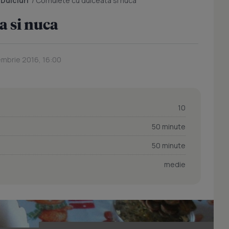
/
Dulciuri
/
Cornulete cu dulceata si nuca
a si nuca
embrie 2016, 16:00
10
50 minute
50 minute
medie