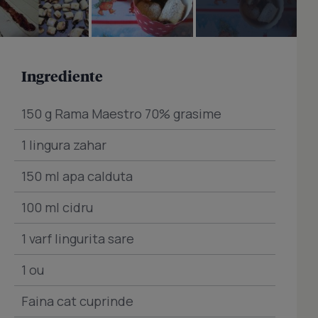
Ingrediente
150 g Rama Maestro 70% grasime
1 lingura zahar
150 ml apa calduta
100 ml cidru
1 varf lingurita sare
1 ou
Faina cat cuprinde