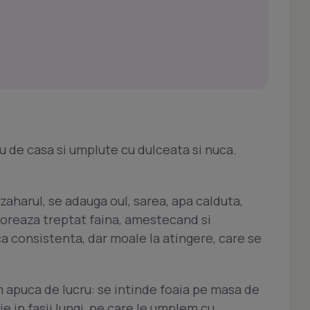
u de casa si umplute cu dulceata si nuca.
zaharul, se adauga oul, sarea, apa calduta,
rporeaza treptat faina, amestecand si
 consistenta, dar moale la atingere, care se
 apuca de lucru: se intinde foaia pe masa de
ie in fasii lungi, pe care le umplem cu