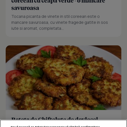
coreean cu ceapa verde - o mancare
savuroasa
Tocana picanta de vinete in stil coreean este o
mancare savuroasa, cu vinete fragede gatite in sos
iute si aromat, completata...
Reteta de Chiftelute de dovlecel
Nouă ne pasă ca datele tale personale să rămână confidențiale