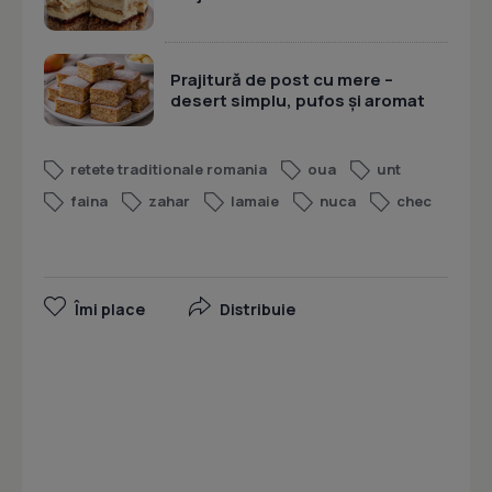
Prajitură de post cu mere –
desert simplu, pufos și aromat
retete traditionale romania
oua
unt
faina
zahar
lamaie
nuca
chec
Îmi place
Distribuie