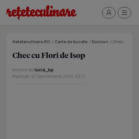
Reteteculinare.RO
/
Carte de bucate
/
Dulciuri
/
Chec cu Flori de Isop
Chec cu Flori de Isop
Rețetă de
lucia_bp
Publicat: 27 Septembrie 2010, 03:11