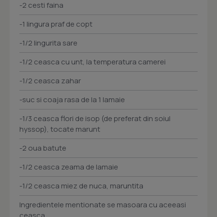
-2 cesti faina
-1 lingura praf de copt
-1/2 lingurita sare
-1/2 ceasca cu unt, la temperatura camerei
-1/2 ceasca zahar
-suc si coaja rasa de la 1 lamaie
-1/3 ceasca flori de isop (de preferat din soiul
hyssop), tocate marunt
-2 oua batute
-1/2 ceasca zeama de lamaie
-1/2 ceasca miez de nuca, maruntita
Ingredientele mentionate se masoara cu aceeasi
ceasca