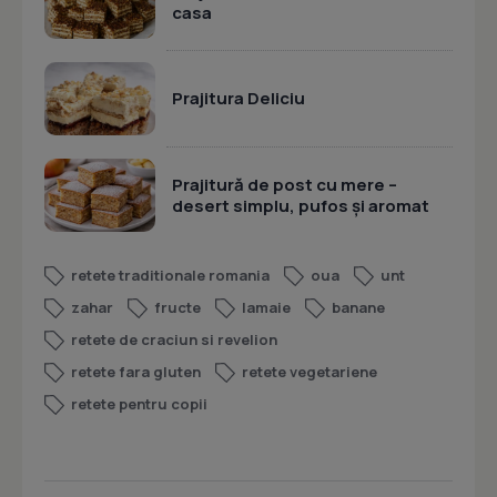
casa
Prajitura Deliciu
Prajitură de post cu mere –
desert simplu, pufos și aromat
retete traditionale romania
oua
unt
zahar
fructe
lamaie
banane
retete de craciun si revelion
retete fara gluten
retete vegetariene
retete pentru copii