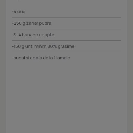
-4 oua
-250 g zahar pudra
-3- 4 banane coapte
-150 g unt, minim 80% grasime
-sucul si coaja de la 1 lamaie