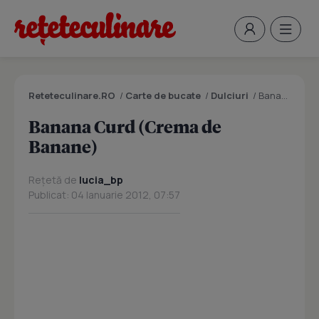
Reteteculinare.RO
/
Carte de bucate
/
Dulciuri
/
Banana Curd (Crema de Banane)
Banana Curd (Crema de
Banane)
Rețetă de
lucia_bp
Publicat: 04 Ianuarie 2012, 07:57