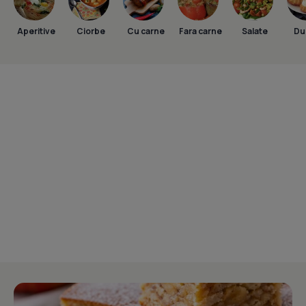
Aperitive
Ciorbe
Cu carne
Fara carne
Salate
Dul