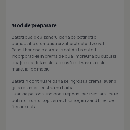
Mod de preparare
Bateti ouale cu zaharul pana ce obtineti o
compozitie cremoasa si zaharul este dizolvat.
Pasati bananele curatate cat de fin puteti.
Incorporati-le in crema de oua, impreuna cu sucul si
coaja rasa de lamaie si transferati vasul la bain-
marie, la foc mediu.
Bateti in continuare pana se ingroasa crema, avand
grija ca amestecul sa nu fiarba.
Luati de pe foc si inglobati repede, dar treptat si cate
putin, din untul topit si racit, omogenizand bine, de
fiecare data.