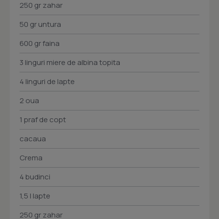
250 gr zahar
50 gr untura
600 gr faina
3 linguri miere de albina topita
4 linguri de lapte
2 oua
1 praf de copt
cacaua
Crema
4 budinci
1,5 l lapte
250 gr zahar