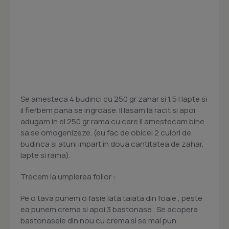
Se amesteca 4 budinci cu 250 gr zahar si 1,5 l lapte si
il fierbem pana se ingroase. Il lasam la racit si apoi
adugam in el 250 gr rama cu care il amestecam bine
sa se omogenizeze. (eu fac de obicei 2 culori de
budinca si atuni impart in doua cantitatea de zahar,
lapte si rama).
Trecem la umplerea foilor :
Pe o tava punem o fasie lata taiata din foaie , peste
ea punem crema si apoi 3 bastonase . Se acopera
bastonasele din nou cu crema si se mai pun