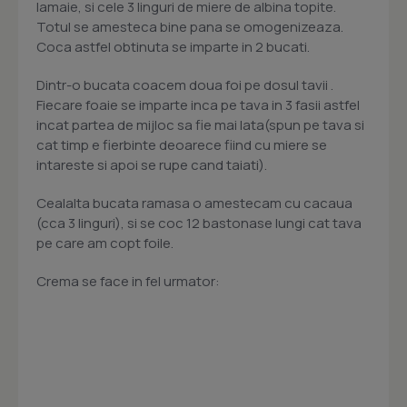
lamaie, si cele 3 linguri de miere de albina topite.
Totul se amesteca bine pana se omogenizeaza.
Coca astfel obtinuta se imparte in 2 bucati.
Dintr-o bucata coacem doua foi pe dosul tavii .
Fiecare foaie se imparte inca pe tava in 3 fasii astfel
incat partea de mijloc sa fie mai lata(spun pe tava si
cat timp e fierbinte deoarece fiind cu miere se
intareste si apoi se rupe cand taiati).
Cealalta bucata ramasa o amestecam cu cacaua
(cca 3 linguri), si se coc 12 bastonase lungi cat tava
pe care am copt foile.
Crema se face in fel urmator: