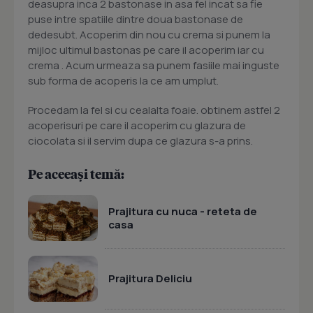
deasupra inca 2 bastonase in asa fel incat sa fie
puse intre spatiile dintre doua bastonase de
dedesubt. Acoperim din nou cu crema si punem la
mijloc ultimul bastonas pe care il acoperim iar cu
crema . Acum urmeaza sa punem fasiile mai inguste
sub forma de acoperis la ce am umplut.
Procedam la fel si cu cealalta foaie. obtinem astfel 2
acoperisuri pe care il acoperim cu glazura de
ciocolata si il servim dupa ce glazura s-a prins.
Pe aceeași temă:
Prajitura cu nuca - reteta de
casa
Prajitura Deliciu