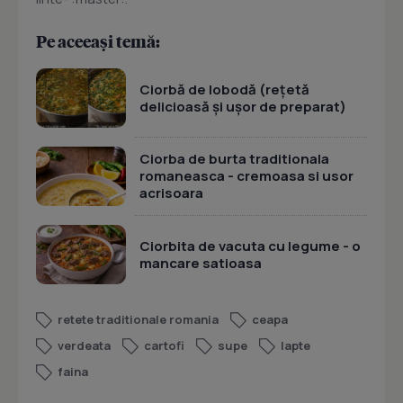
Pe aceeași temă:
Ciorbă de lobodă (rețetă
delicioasă și ușor de preparat)
Ciorba de burta traditionala
romaneasca - cremoasa si usor
acrisoara
Ciorbita de vacuta cu legume - o
mancare satioasa
retete traditionale romania
ceapa
verdeata
cartofi
supe
lapte
faina