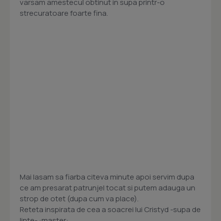
varsam amestecul obtinut in supa printr-o
strecuratoare foarte fina.
Mai lasam sa fiarba citeva minute apoi servim dupa
ce am presarat patrunjel tocat si putem adauga un
strop de otet (dupa cum va place).
Reteta inspirata de cea a soacrei lui Cristyd -supa de
linte- :master:.