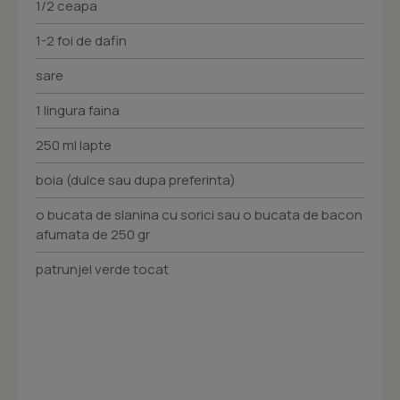
1/2 ceapa
1-2 foi de dafin
sare
1 lingura faina
250 ml lapte
boia (dulce sau dupa preferinta)
o bucata de slanina cu sorici sau o bucata de bacon
afumata de 250 gr
patrunjel verde tocat