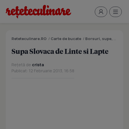
Reteteculinare.RO
/
Carte de bucate
/
Borsuri, supe, ciorbe
Supa Slovaca de Linte si Lapte
Rețetă de
crista
Publicat: 12 Februarie 2013, 16:58