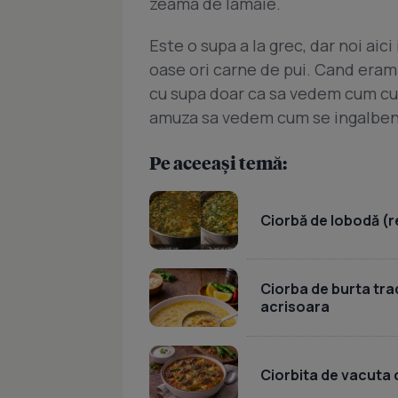
zeama de lamaie.
Este o supa a la grec, dar noi aic
oase ori carne de pui. Cand eram 
cu supa doar ca sa vedem cum cur
amuza sa vedem cum se ingalben
Pe aceeași temă:
Ciorbă de lobodă (r
Ciorba de burta tr
acrisoara
Ciorbita de vacuta