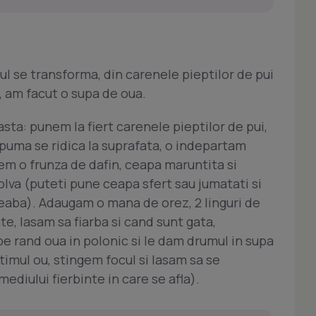
ul se transforma, din carenele pieptilor de pui
, am facut o supa de oua.
sta: punem la fiert carenele pieptilor de pui,
spuma se ridica la suprafata, o indepartam
em o frunza de dafin, ceapa maruntita si
olva (puteti pune ceapa sfert sau jumatati si
reaba). Adaugam o mana de orez, 2 linguri de
te, lasam sa fiarba si cand sunt gata,
e rand oua in polonic si le dam drumul in supa
timul ou, stingem focul si lasam sa se
mediului fierbinte in care se afla).