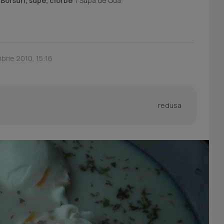
/
Borsuri, supe, ciorbe
/
Supa de Oua
brie 2010, 15:16
redusa