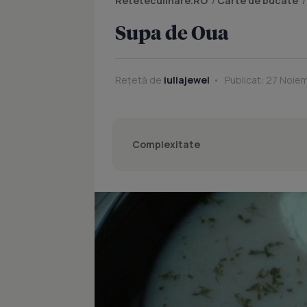
Reteteculinare.RO
/
Carte de bucate
Supa de Oua
Rețetă de
iuliajewel
Publicat: 27 Noiem
Complexitate