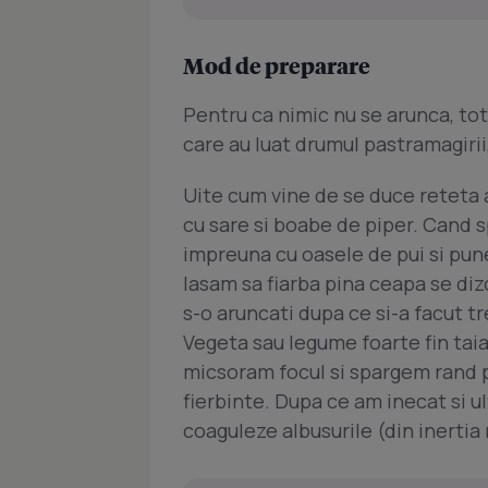
Mod de preparare
Pentru ca nimic nu se arunca, tot
care au luat drumul pastramagirii
Uite cum vine de se duce reteta a
cu sare si boabe de piper. Cand 
impreuna cu oasele de pui si pun
lasam sa fiarba pina ceapa se diz
s-o aruncati dupa ce si-a facut t
Vegeta sau legume foarte fin taia
micsoram focul si spargem rand p
fierbinte. Dupa ce am inecat si ul
coaguleze albusurile (din inertia 