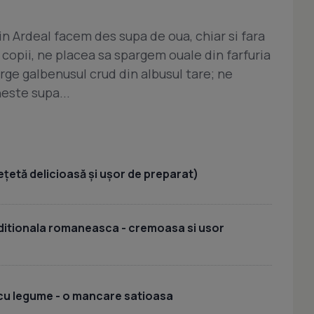
i in Ardeal facem des supa de oua, chiar si fara
copii, ne placea sa spargem ouale din farfuria
ge galbenusul crud din albusul tare; ne
este supa...
ețetă delicioasă și ușor de preparat)
aditionala romaneasca - cremoasa si usor
 cu legume - o mancare satioasa