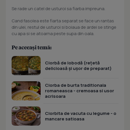
Se rade un catel de usturoi sa fiarba impreuna.
Cand fasolea este fiarta separat se face un rantas
din ulei, restul de usturoi si boiaua de ardei se stinge
cu apa si se atoarna peste supa din oala.
Pe aceeași temă:
Ciorbă de lobodă (rețetă
delicioasă și ușor de preparat)
Ciorba de burta traditionala
romaneasca - cremoasa si usor
acrisoara
Ciorbita de vacuta cu legume - o
mancare satioasa