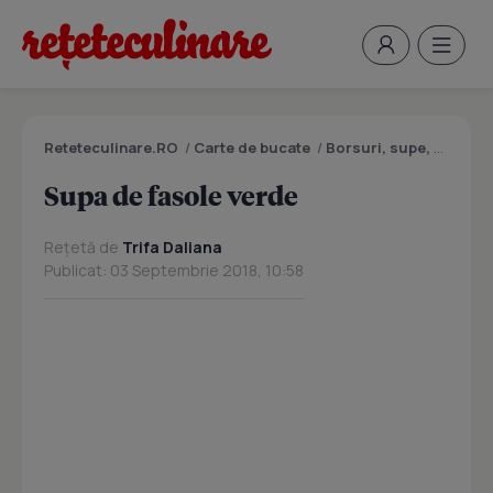
Reteteculinare.RO
/
Carte de bucate
/
Borsuri, supe, ciorbe
Supa de fasole verde
Rețetă de
Trifa Daliana
Publicat: 03 Septembrie 2018, 10:58