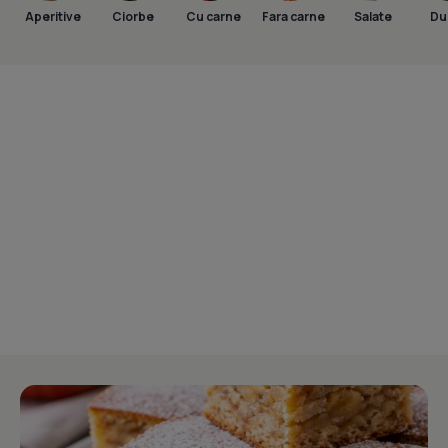
Aperitive
Ciorbe
Cu carne
Fara carne
Salate
Dul