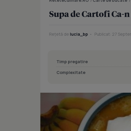
Reteteculinare.RO
/
Carte de bucate
Supa de Cartofi Ca-n
Rețetă de
lucia_bp
Publicat: 27 Septe
Timp pregatire
Complexitate