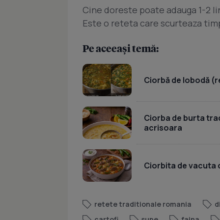
Cine doreste poate adauga 1-2 lin
Este o reteta care scurteaza tim
Pe aceeași temă:
Ciorbă de lobodă (r
Ciorba de burta tr
acrisoara
Ciorbita de vacuta
retete traditionale romania
d
cartofi
supe
faina