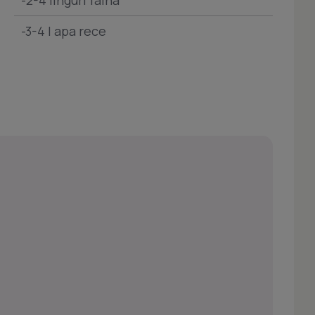
-2-4 linguri faina
-3-4 l apa rece