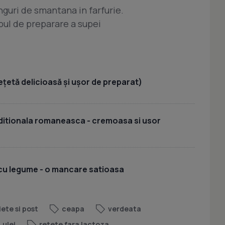
guri de smantana in farfurie.
pul de preparare a supei
ețetă delicioasă și ușor de preparat)
aditionala romaneasca - cremoasa si usor
 cu legume - o mancare satioasa
iete si post
ceapa
verdeata
ulei
retete fara lactoza