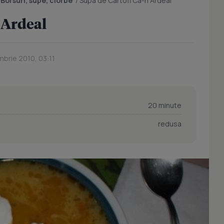
/
Borsuri, supe, ciorbe
/
Supa de Cartofi Ca-n Ardeal
 Ardeal
mbrie 2010, 03:11
20 minute
redusa