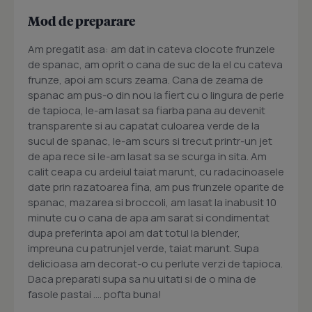
Mod de preparare
Am pregatit asa: am dat in cateva clocote frunzele
de spanac, am oprit o cana de suc de la el cu cateva
frunze, apoi am scurs zeama. Cana de zeama de
spanac am pus-o din nou la fiert cu o lingura de perle
de tapioca, le-am lasat sa fiarba pana au devenit
transparente si au capatat culoarea verde de la
sucul de spanac, le-am scurs si trecut printr-un jet
de apa rece si le-am lasat sa se scurga in sita. Am
calit ceapa cu ardeiul taiat marunt, cu radacinoasele
date prin razatoarea fina, am pus frunzele oparite de
spanac, mazarea si broccoli, am lasat la inabusit 10
minute cu o cana de apa am sarat si condimentat
dupa preferinta apoi am dat totul la blender,
impreuna cu patrunjel verde, taiat marunt. Supa
delicioasa am decorat-o cu perlute verzi de tapioca.
Daca preparati supa sa nu uitati si de o mina de
fasole pastai .... pofta buna!