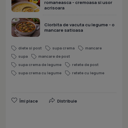
romaneasca - cremoasa si usor
acrisoara
Ciorbita de vacuta cu legume - o
mancare satioasa
diete si post
supa crema
mancare
supa
mancare de post
supa crema de legume
retete de post
supa crema cu legume
retete cu legume
Îmi place
Distribuie