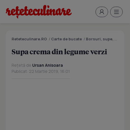
Reteteculinare.RO
/
Carte de bucate
/
Borsuri, supe, ciorbe
Supa crema din legume verzi
Rețetă de
Ursan Anisoara
Publicat: 22 Martie 2019, 16:01