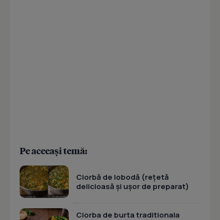
Pe aceeași temă:
Ciorbă de lobodă (rețetă
delicioasă și ușor de preparat)
Ciorba de burta traditionala