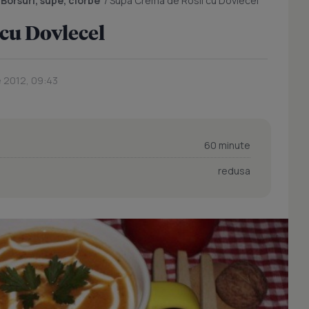
/
Borsuri, supe, ciorbe
/
Supa Crema de Rosii cu Dovlecel
cu Dovlecel
 2012, 09:43
60 minute
redusa