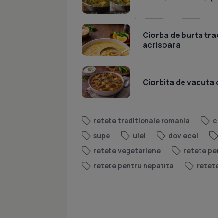
Ciorba de burta tr
acrisoara
Ciorbita de vacuta
retete traditionale romania
c
supe
ulei
dovlecei
retete vegetariene
retete pe
retete pentru hepatita
retete