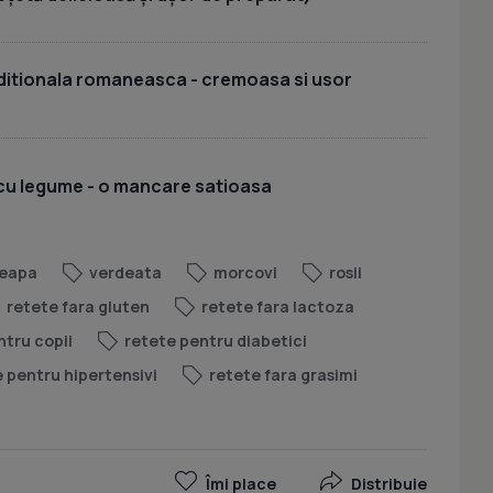
aditionala romaneasca - cremoasa si usor
 cu legume - o mancare satioasa
eapa
verdeata
morcovi
rosii
retete fara gluten
retete fara lactoza
ntru copii
retete pentru diabetici
 pentru hipertensivi
retete fara grasimi
Îmi place
Distribuie