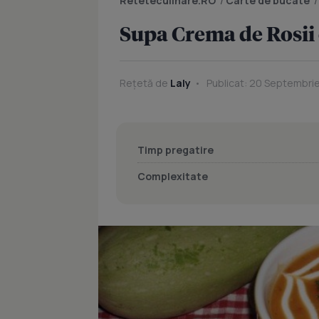
Reteteculinare.RO
/
Carte de bucate
Supa Crema de Rosii 
Rețetă de
Laly
Publicat: 20 Septembrie
Timp pregatire
Complexitate