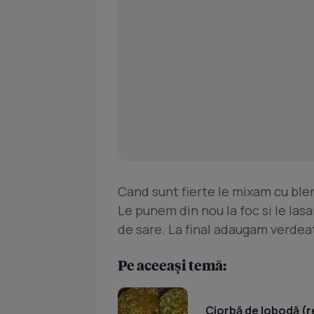
Cand sunt fierte le mixam cu blen
Le punem din nou la foc si le las
de sare. La final adaugam verdea
Pe aceeași temă:
Ciorbă de lobodă (r