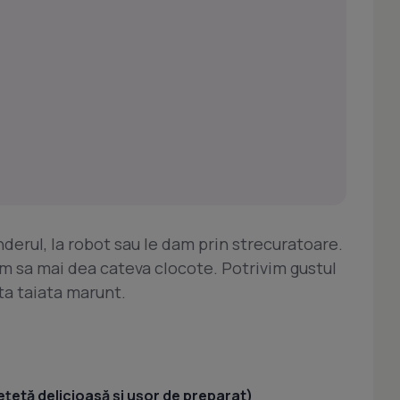
derul, la robot sau le dam prin strecuratoare.
am sa mai dea cateva clocote. Potrivim gustul
ta taiata marunt.
ețetă delicioasă și ușor de preparat)