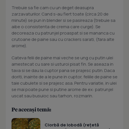
Trebuie sa fie cam cu un deget deasupra
zarzavaturilor. Cand s-au fiert toate (circa 20 de
minute) se pun in blender si se pasireaza (trebuie sa
aibe o consistenta de crema care curge). Se
decoreaza cu patrunjel proaspat si se mananca cu
crutoane de paine sau cu crackers sarati, (fara alte
arome).
Cateva felii de paine mai veche se ung cu putin ulei
amestecat cu sare si usturoi pisat fin. Se aseaza in
tava si se dau la cuptor pana se prajesc putin. Daca
doriti, inainte de a le pune in cuptor, feliile de paine se
taie cubulete si se prajesc asa. Pentru variatie, in ulei
se mai poate pune si putine arome de ex: patrunjel
uscat sau busuioc sau tarhon, rozmarin.
Pe aceeași temă:
Ciorbă de lobodă (rețetă