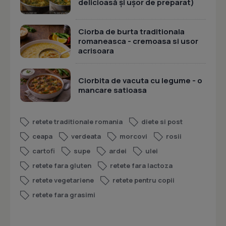
delicioasă și ușor de preparat)
Ciorba de burta traditionala
romaneasca - cremoasa si usor
acrisoara
Ciorbita de vacuta cu legume - o
mancare satioasa
retete traditionale romania
diete si post
ceapa
verdeata
morcovi
rosii
cartofi
supe
ardei
ulei
retete fara gluten
retete fara lactoza
retete vegetariene
retete pentru copii
retete fara grasimi