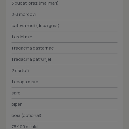
3 bucati praz (mai mari)
2-3 morcovi
cateva rosii (dupa gust)
1 ardei mic
1 radacina pastarnac
1 radacina patrunjel
2 cartofi
1 ceapa mare
sare
piper
boia (optional)
75-100 ml ulei