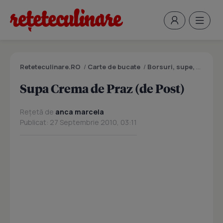
Reteteculinare.RO
/
Carte de bucate
/
Borsuri, supe, ciorbe
Supa Crema de Praz (de Post)
Rețetă de
anca marcela
Publicat: 27 Septembrie 2010, 03:11