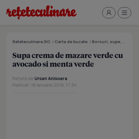
Reteteculinare.RO
/
Carte de bucate
/
Borsuri, supe, ciorbe
Supa crema de mazare verde cu
avocado si menta verde
Rețetă de
Ursan Anisoara
Publicat: 16 Ianuarie 2018, 17:34