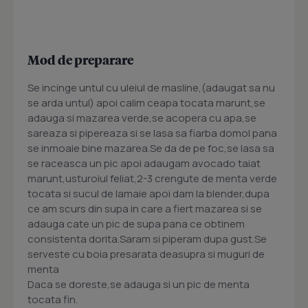
Mod de preparare
Se incinge untul cu uleiul de masline,(adaugat sa nu
se arda untul) apoi calim ceapa tocata marunt,se
adauga si mazarea verde,se acopera cu apa,se
sareaza si pipereaza si se lasa sa fiarba domol pana
se inmoaie bine mazarea.Se da de pe foc,se lasa sa
se raceasca un pic apoi adaugam avocado taiat
marunt,usturoiul feliat,2-3 crengute de menta verde
tocata si sucul de lamaie apoi dam la blender,dupa
ce am scurs din supa in care a fiert mazarea si se
adauga cate un pic de supa pana ce obtinem
consistenta dorita.Saram si piperam dupa gust.Se
serveste cu boia presarata deasupra si muguri de
menta
Daca se doreste,se adauga si un pic de menta
tocata fin.