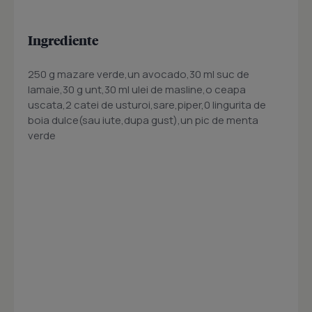
Ingrediente
250 g mazare verde,un avocado,30 ml suc de
lamaie,30 g unt,30 ml ulei de masline,o ceapa
uscata,2 catei de usturoi,sare,piper,0 lingurita de
boia dulce(sau iute,dupa gust),un pic de menta
verde