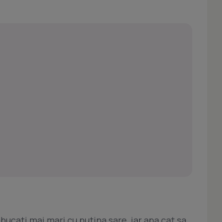
 bucati mai mari cu putina sare, iar apa cat sa