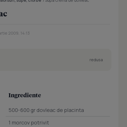
/
Borsuri, supe, ciorbe
/
Supa crema de dovleac
ac
artie 2009, 14:13
redusa
Ingrediente
500-600 gr dovleac de placinta
1 morcov potrivit