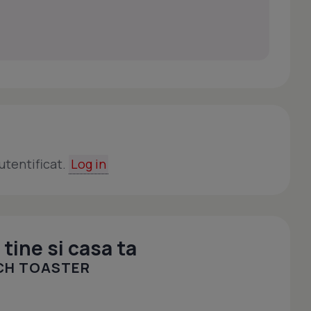
utentificat.
Log in
tine si casa ta
ICH TOASTER