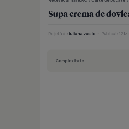
Reteteculinare.RO
/
Carte de bucate
Supa crema de dovle
Rețetă de
iuliana vasile
Publicat: 12 M
Complexitate