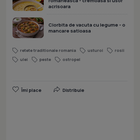
romaneasca - cremoasa si usor
acrisoara
Ciorbita de vacuta cu legume - o
mancare satioasa
retete traditionale romania
usturoi
rosii
ulei
peste
ostropel
Îmi place
Distribuie