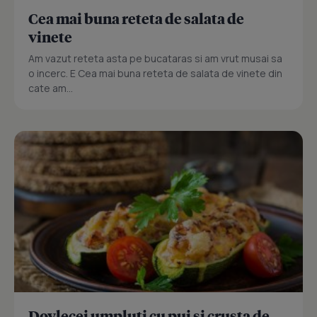
Cea mai buna reteta de salata de
vinete
Am vazut reteta asta pe bucataras si am vrut musai sa
o incerc. E Cea mai buna reteta de salata de vinete din
cate am...
Dovlecei umpluti cu pui si crusta de