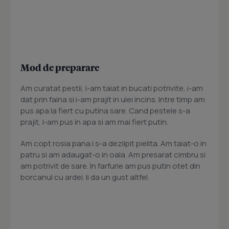
Mod de preparare
Am curatat pestii, i-am taiat in bucati potrivite, i-am
dat prin faina si i-am prajit in ulei incins. Intre timp am
pus apa la fiert cu putina sare. Cand pestele s-a
prajit, l-am pus in apa si am mai fiert putin.
Am copt rosia pana i s-a dezlipit pielita. Am taiat-o in
patru si am adaugat-o in oala. Am presarat cimbru si
am potrivit de sare. In farfurie am pus putin otet din
borcanul cu ardei. Ii da un gust altfel.