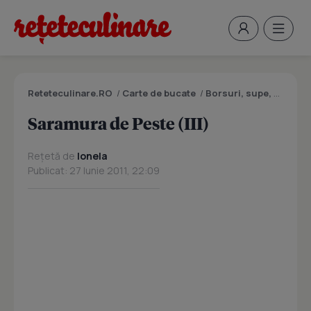
Reteteculinare.RO
/
Carte de bucate
/
Borsuri, supe, ciorbe
Saramura de Peste (III)
Rețetă de
Ionela
Publicat: 27 Iunie 2011, 22:09