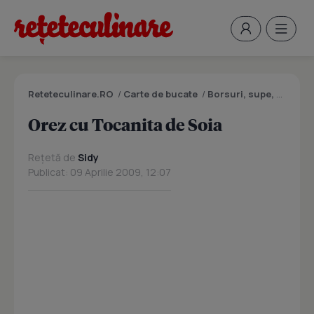
Reteteculinare.RO
/
Carte de bucate
/
Borsuri, supe, ciorbe
Orez cu Tocanita de Soia
Rețetă de
Sidy
Publicat: 09 Aprilie 2009, 12:07