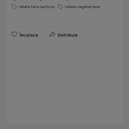
retete fara lactoza
retete vegetariene
Îmi place
Distribuie