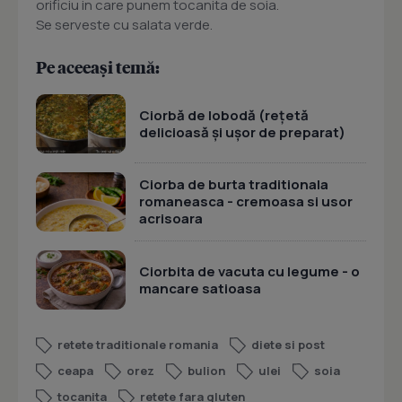
orificiu in care punem tocanita de soia.
Se serveste cu salata verde.
Pe aceeași temă:
Ciorbă de lobodă (rețetă
delicioasă și ușor de preparat)
Ciorba de burta traditionala
romaneasca - cremoasa si usor
acrisoara
Ciorbita de vacuta cu legume - o
mancare satioasa
retete traditionale romania
diete si post
ceapa
orez
bulion
ulei
soia
tocanita
retete fara gluten