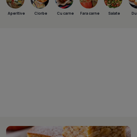
Aperitive
Ciorbe
Cu carne
Fara carne
Salate
Dul