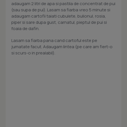
adaugam 2 litri de apa si pastila de concentrat de pui
(sau supa de pui). Lasam sa fiarba vreo 5 minute si
adaugam cartofii taiati cubulete, bulionul, rosia,
piper si sare dupa gust, carnatul, pieptul de pui si
foaia de dafin.
Lasam sa fiarba pana cand cartoful este pe
jumatate facut. Adaugam lintea (pe care am fiert-o
si scurs-o in prealabil).