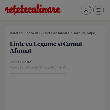
Reteteculinare.RO
/
Carte de bucate
/
Borsuri, supe, ciorbe
Linte cu Legume si Carnat
Afumat
Rețetă de
lidi
Publicat: 06 Noiembrie 2010, 10:36