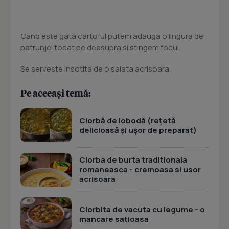
Cand este gata cartoful putem adauga o lingura de
patrunjel tocat pe deasupra si stingem focul.
Se serveste insotita de o salata acrisoara.
Pe aceeași temă:
Ciorbă de lobodă (rețetă
delicioasă și ușor de preparat)
Ciorba de burta traditionala
romaneasca - cremoasa si usor
acrisoara
Ciorbita de vacuta cu legume - o
mancare satioasa