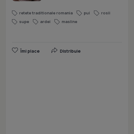
retete traditionale romania
pui
rosii
supe
ardei
masline
Îmi place
Distribuie