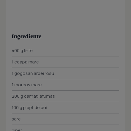
Ingrediente
400 g linte
1 ceapa mare
1 gogosar/ardei rosu
1 morcov mare
200 g carnati afumati
100 g piept de pui
sare
piper