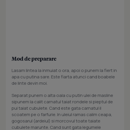
Mod de preparare
Lasam lintea la inmuiat o ora, apoi o punem la fiert in
apa cu putina sare. Este fiarta atunci cand boabele
de linte devin moi.
Separat punem o alta oala cu putin ulei de masline
sipunem la calit carnatul taiat rondele si pieptul de
pui taiat cubulete. Cand este gata carnatul il
scoatem pe o farfurie. In uleiul ramas calim ceapa,
gogosarul (ardeiul) si morcovul toate taiate
cubulete marunte. Cand sunt gata legumele