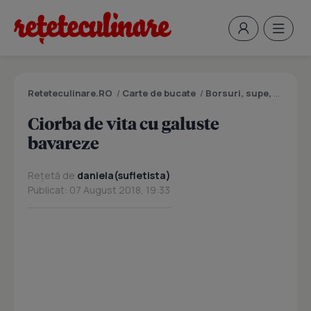
Reteteculinare.RO
/
Carte de bucate
/
Borsuri, supe, ciorbe
Ciorba de vita cu galuste
bavareze
Rețetă de
daniela(sufletista)
Publicat: 07 August 2018, 19:33