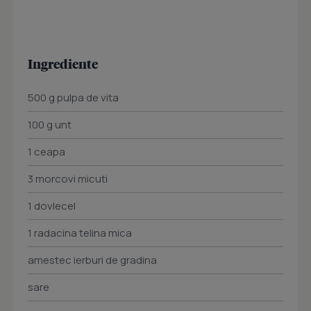
Ingrediente
500 g pulpa de vita
100 g unt
1 ceapa
3 morcovi micuti
1 dovlecel
1 radacina telina mica
amestec ierburi de gradina
sare