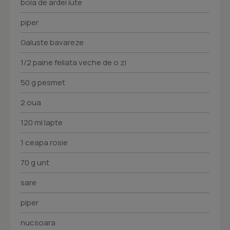
boia de ardei iute
piper
Galuste bavareze
1/2 paine feliata veche de o zi
50 g pesmet
2 oua
120 ml lapte
1 ceapa rosie
70 g unt
sare
piper
nucsoara