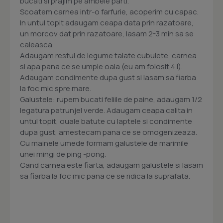
bucati si prajim pe ambele parti.
Scoatem carnea intr-o farfurie, acoperim cu capac.
In untul topit adaugam ceapa data prin razatoare,
un morcov dat prin razatoare, lasam 2-3 min sa se
caleasca.
Adaugam restul de legume taiate cubulete, carnea
si apa pana ce se umple oala (eu am folosit 4 l).
Adaugam condimente dupa gust si lasam sa fiarba
la foc mic spre mare.
Galustele: rupem bucati feliile de paine, adaugam 1/2
legatura patrunjel verde. Adaugam ceapa calita in
untul topit, ouale batute cu laptele si condimente
dupa gust, amestecam pana ce se omogenizeaza.
Cu mainele umede formam galustele de marimile
unei mingi de ping -pong.
Cand carnea este fiarta, adaugam galustele si lasam
sa fiarba la foc mic pana ce se ridica la suprafata.