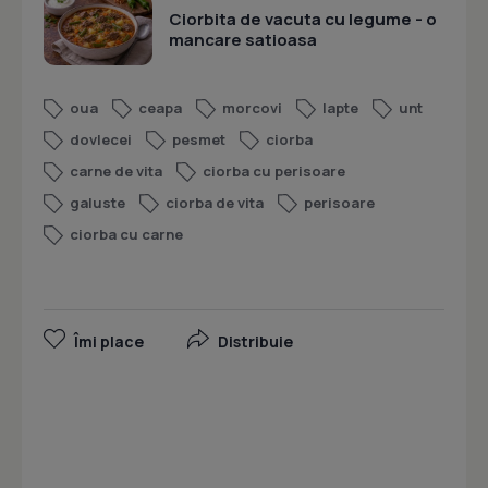
Ciorbita de vacuta cu legume - o
mancare satioasa
oua
ceapa
morcovi
lapte
unt
dovlecei
pesmet
ciorba
carne de vita
ciorba cu perisoare
galuste
ciorba de vita
perisoare
ciorba cu carne
Îmi place
Distribuie