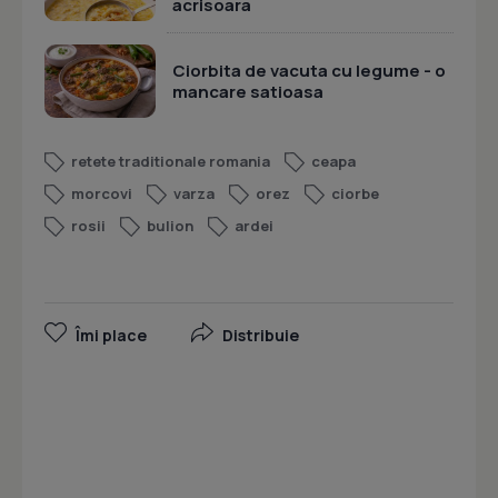
acrisoara
Ciorbita de vacuta cu legume - o
mancare satioasa
retete traditionale romania
ceapa
morcovi
varza
orez
ciorbe
rosii
bulion
ardei
Îmi place
Distribuie