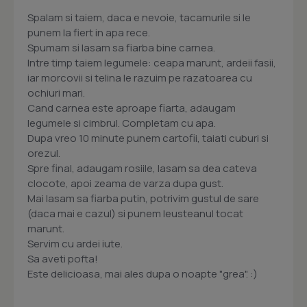
Spalam si taiem, daca e nevoie, tacamurile si le
punem la fiert in apa rece.
Spumam si lasam sa fiarba bine carnea.
Intre timp taiem legumele: ceapa marunt, ardeii fasii,
iar morcovii si telina le razuim pe razatoarea cu
ochiuri mari.
Cand carnea este aproape fiarta, adaugam
legumele si cimbrul. Completam cu apa.
Dupa vreo 10 minute punem cartofii, taiati cuburi si
orezul.
Spre final, adaugam rosiile, lasam sa dea cateva
clocote, apoi zeama de varza dupa gust.
Mai lasam sa fiarba putin, potrivim gustul de sare
(daca mai e cazul) si punem leusteanul tocat
marunt.
Servim cu ardei iute.
Sa aveti pofta!
Este delicioasa, mai ales dupa o noapte "grea". :)