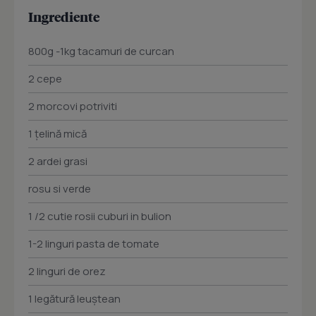
Ingrediente
800g -1kg tacamuri de curcan
2 cepe
2 morcovi potriviti
1 ţelină mică
2 ardei grasi
rosu si verde
1 /2 cutie rosii cuburi in bulion
1-2 linguri pasta de tomate
2 linguri de orez
1 legătură leuştean