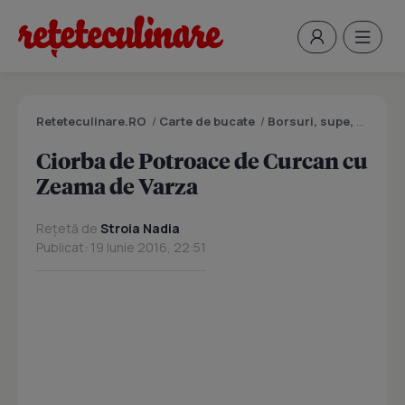
Reteteculinare.RO
/
Carte de bucate
/
Borsuri, supe, ciorbe
Ciorba de Potroace de Curcan cu
Zeama de Varza
Rețetă de
Stroia Nadia
Publicat: 19 Iunie 2016, 22:51