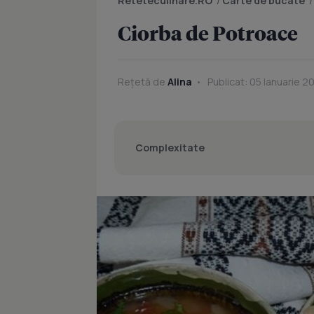
Reteteculinare.RO
/
Carte de bucate
Ciorba de Potroace
Rețetă de
Alina
Publicat: 05 Ianuarie 20
Complexitate