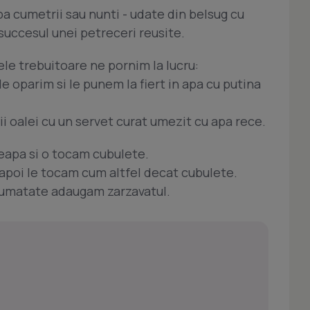
a cumetrii sau nunti - udate din belsug cu
a succesul unei petreceri reusite.
le trebuitoare ne pornim la lucru:
 oparim si le punem la fiert in apa cu putina
 oalei cu un servet curat umezit cu apa rece.
eapa si o tocam cubulete.
 apoi le tocam cum altfel decat cubulete.
 jumatate adaugam zarzavatul.