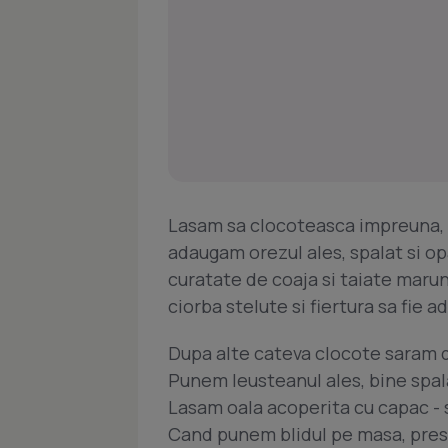
Lasam sa clocoteasca impreuna, v
adaugam orezul ales, spalat si op
curatate de coaja si taiate marun
ciorba stelute si fiertura sa fie 
Dupa alte cateva clocote saram d
Punem leusteanul ales, bine spala
Lasam oala acoperita cu capac - s
Cand punem blidul pe masa, pres