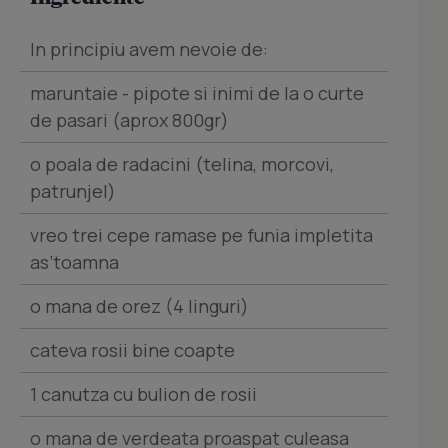
In principiu avem nevoie de:
maruntaie - pipote si inimi de la o curte
de pasari (aprox 800gr)
o poala de radacini (telina, morcovi,
patrunjel)
vreo trei cepe ramase pe funia impletita
as’toamna
o mana de orez (4 linguri)
cateva rosii bine coapte
1 canutza cu bulion de rosii
o mana de verdeata proaspat culeasa