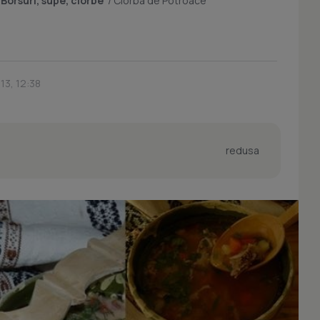
/
Borsuri, supe, ciorbe
/
Ciorba de Potroace
13, 12:38
redusa