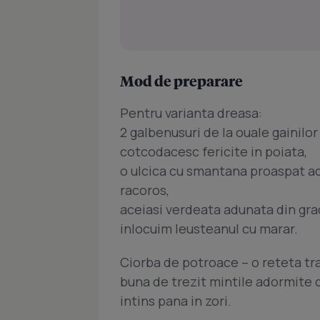
Mod de preparare
Pentru varianta dreasa:
2 galbenusuri de la ouale gainilor
cotcodacesc fericite in poiata,
o ulcica cu smantana proaspat ad
racoros,
aceiasi verdeata adunata din gra
inlocuim leusteanul cu marar.
Ciorba de potroace – o reteta tr
buna de trezit mintile adormite d
intins pana in zori.