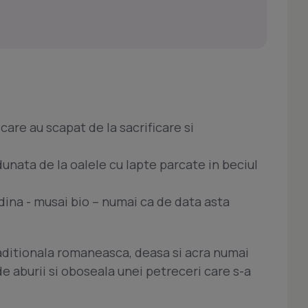
 care au scapat de la sacrificare si
unata de la oalele cu lapte parcate in beciul
dina - musai bio – numai ca de data asta
aditionala romaneasca, deasa si acra numai
e aburii si oboseala unei petreceri care s-a