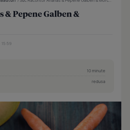
/
Bauturi
/
Suc Racoritor Ananas & Pepene Galben & Morcovi
s & Pepene Galben &
, 15:59
10 minute
redusa