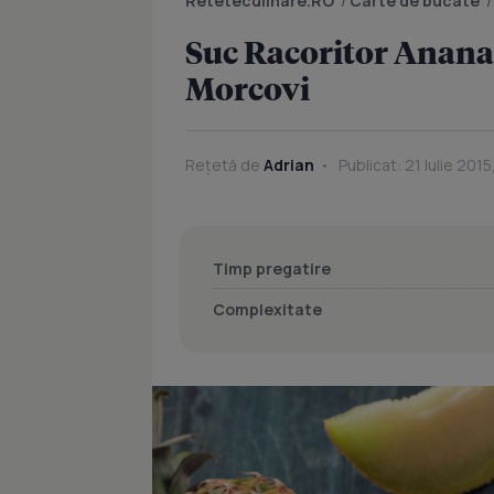
Reteteculinare.RO
/
Carte de bucate
Suc Racoritor Anana
Morcovi
Rețetă de
Adrian
Publicat: 21 Iulie 2015
Timp pregatire
Complexitate