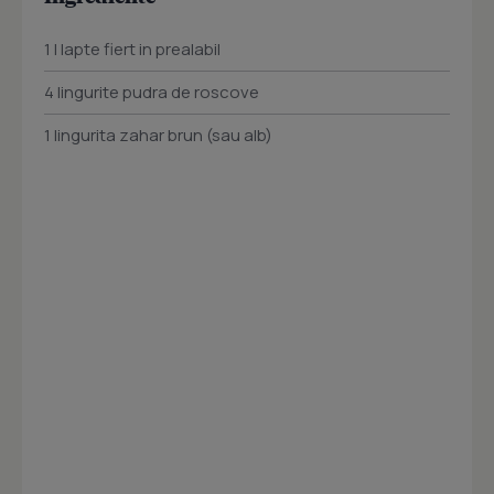
1 l lapte fiert in prealabil
4 lingurite pudra de roscove
1 lingurita zahar brun (sau alb)