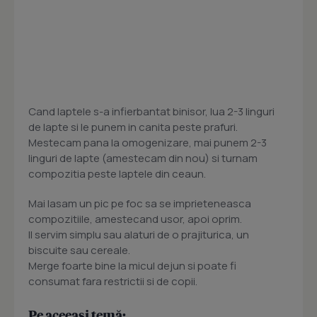
Cand laptele s-a infierbantat binisor, lua 2-3 linguri
de lapte si le punem in canita peste prafuri.
Mestecam pana la omogenizare, mai punem 2-3
linguri de lapte (amestecam din nou) si turnam
compozitia peste laptele din ceaun.
Mai lasam un pic pe foc sa se imprieteneasca
compozitiile, amestecand usor, apoi oprim.
Il servim simplu sau alaturi de o prajiturica, un
biscuite sau cereale.
Merge foarte bine la micul dejun si poate fi
consumat fara restrictii si de copii.
Pe aceeași temă: