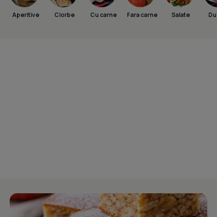
Aperitive
Ciorbe
Cu carne
Fara carne
Salate
Dul