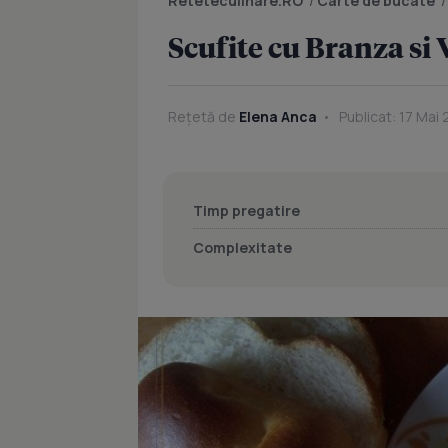
Reteteculinare.RO
/
Carte de bucate
Scufite cu Branza si
Rețetă de
Elena Anca
Publicat: 17 Mai 
Timp pregatire
Complexitate