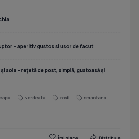
chia
uptor – aperitiv gustos si usor de facut
 și soia – rețetă de post, simplă, gustoasă și
eapa
verdeata
rosii
smantana
Îmi place
Distribuie