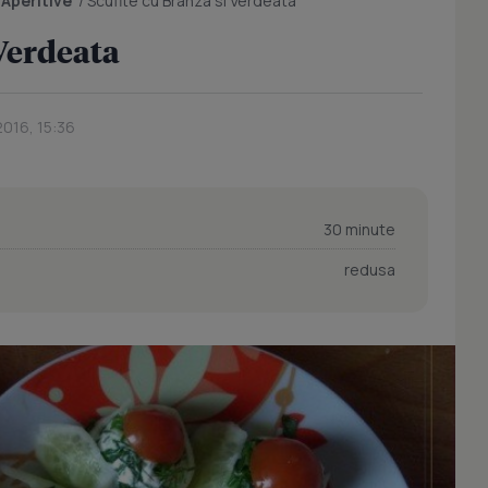
/
Aperitive
/
Scufite cu Branza si Verdeata
 Verdeata
2016, 15:36
30 minute
redusa