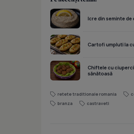
Icre din seminte de 
Cartofi umpluti la c
Chiftele cu ciuperci
sănătoasă
retete traditionale romania
c
branza
castraveti