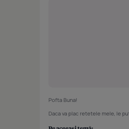
Pofta Buna!
Daca va plac retetele mele, le put
Pe aceeași temă: