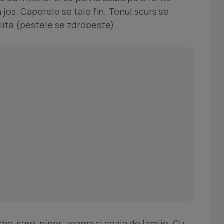
 jos. Caperele se taie fin. Tonul scurs se
lita (pestele se zdrobeste).
e, sare, piper, zeama si coaja de lamiie. Cu