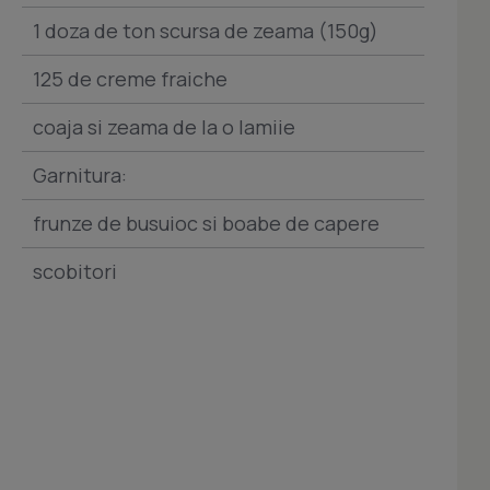
1 doza de ton scursa de zeama (150g)
125 de creme fraiche
coaja si zeama de la o lamiie
Garnitura:
frunze de busuioc si boabe de capere
scobitori