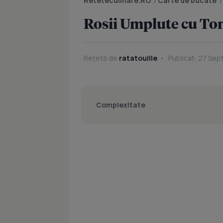
Reteteculinare.RO
/
Carte de bucate
Rosii Umplute cu To
Rețetă de
ratatouille
Publicat: 27 Sep
Complexitate