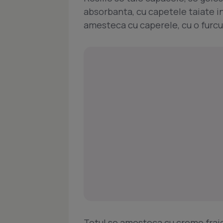
absorbanta, cu capetele taiate in
amesteca cu caperele, cu o furcu
Totul se amesteca cu creme fraich