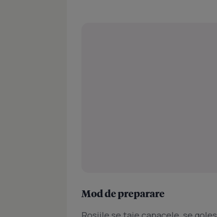
Mod de preparare
Rosiile se taie capacele, se golesc