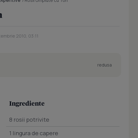
/
Aperitive
/
Rosii Umplute cu Ton
n
tembrie 2010, 03:11
redusa
Ingrediente
8 rosii potrivite
1 lingura de capere