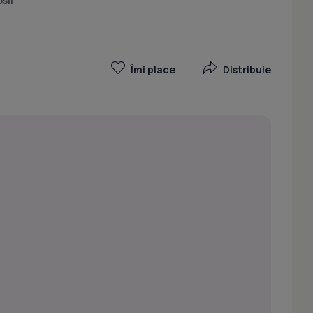
osii
Îmi place
Distribuie