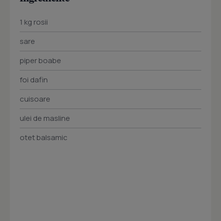
1 kg rosii
sare
piper boabe
foi dafin
cuisoare
ulei de masline
otet balsamic