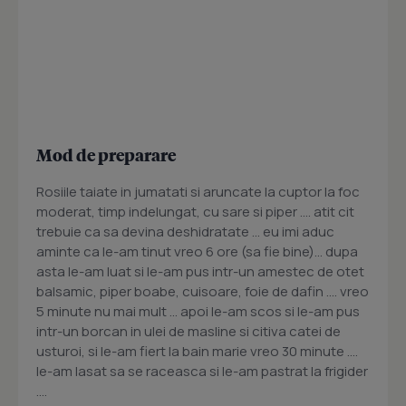
Mod de preparare
Rosiile taiate in jumatati si aruncate la cuptor la foc
moderat, timp indelungat, cu sare si piper .... atit cit
trebuie ca sa devina deshidratate ... eu imi aduc
aminte ca le-am tinut vreo 6 ore (sa fie bine)... dupa
asta le-am luat si le-am pus intr-un amestec de otet
balsamic, piper boabe, cuisoare, foie de dafin .... vreo
5 minute nu mai mult ... apoi le-am scos si le-am pus
intr-un borcan in ulei de masline si citiva catei de
usturoi, si le-am fiert la bain marie vreo 30 minute ....
le-am lasat sa se raceasca si le-am pastrat la frigider
....