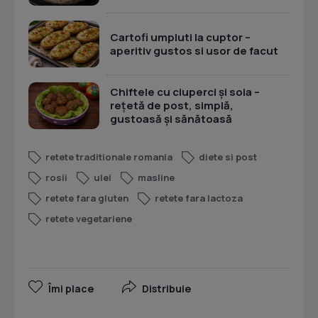
Cartofi umpluti la cuptor –
aperitiv gustos si usor de facut
Chiftele cu ciuperci și soia –
rețetă de post, simplă,
gustoasă și sănătoasă
retete traditionale romania
diete si post
rosii
ulei
masline
retete fara gluten
retete fara lactoza
retete vegetariene
Îmi place
Distribuie