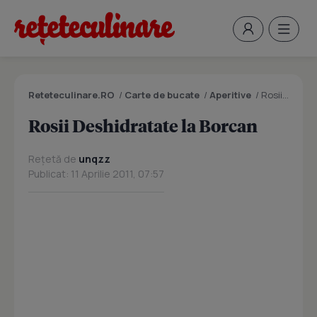
Reteteculinare.RO
/
Carte de bucate
/
Aperitive
/
Rosii Deshidratate la Borcan
Rosii Deshidratate la Borcan
Rețetă de
unqzz
Publicat: 11 Aprilie 2011, 07:57