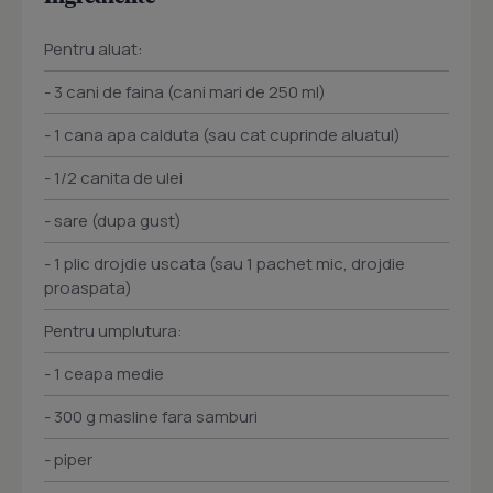
Pentru aluat:
- 3 cani de faina (cani mari de 250 ml)
- 1 cana apa calduta (sau cat cuprinde aluatul)
- 1/2 canita de ulei
- sare (dupa gust)
- 1 plic drojdie uscata (sau 1 pachet mic, drojdie
proaspata)
Pentru umplutura:
- 1 ceapa medie
- 300 g masline fara samburi
- piper