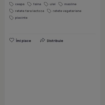
ceapa
faina
ulei
masline
retete fara lactoza
retete vegetariene
placinte
Îmi place
Distribuie