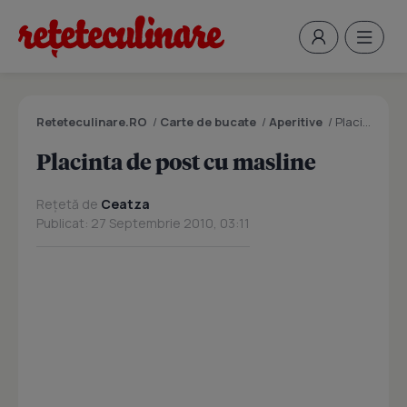
Reteteculinare.RO
/
Carte de bucate
/
Aperitive
/
Placinta de post cu masline
Placinta de post cu masline
Rețetă de
Ceatza
Publicat: 27 Septembrie 2010, 03:11