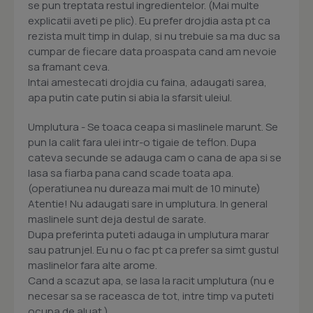
se pun treptata restul ingredientelor. (Mai multe
explicatii aveti pe plic). Eu prefer drojdia asta pt ca
rezista mult timp in dulap, si nu trebuie sa ma duc sa
cumpar de fiecare data proaspata cand am nevoie
sa framant ceva.
Intai amestecati drojdia cu faina, adaugati sarea,
apa putin cate putin si abia la sfarsit uleiul.
Umplutura - Se toaca ceapa si maslinele marunt. Se
pun la calit fara ulei intr-o tigaie de teflon. Dupa
cateva secunde se adauga cam o cana de apa si se
lasa sa fiarba pana cand scade toata apa.
(operatiunea nu dureaza mai mult de 10 minute)
Atentie! Nu adaugati sare in umplutura. In general
maslinele sunt deja destul de sarate.
Dupa preferinta puteti adauga in umplutura marar
sau patrunjel. Eu nu o fac pt ca prefer sa simt gustul
maslinelor fara alte arome.
Cand a scazut apa, se lasa la racit umplutura (nu e
necesar sa se raceasca de tot, intre timp va puteti
ocupa de aluat.)