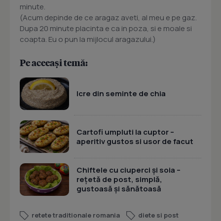
minute.
(Acum depinde de ce aragaz aveti, al meu e pe gaz.
Dupa 20 minute placinta e ca in poza, si e moale si
coapta. Eu o pun la mijlocul aragazului.)
Pe aceeași temă:
Icre din seminte de chia
Cartofi umpluti la cuptor –
aperitiv gustos si usor de facut
Chiftele cu ciuperci și soia –
rețetă de post, simplă,
gustoasă și sănătoasă
retete traditionale romania
diete si post