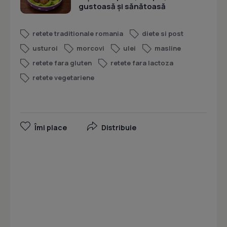
gustoasă și sănătoasă
retete traditionale romania
diete si post
usturoi
morcovi
ulei
masline
retete fara gluten
retete fara lactoza
retete vegetariene
Îmi place
Distribuie