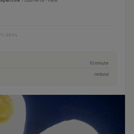
/
Aperitive
/
Oua Fierte - Pane
011, 09:54
10 minute
redusa