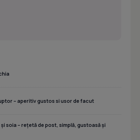
chia
uptor – aperitiv gustos si usor de facut
 și soia – rețetă de post, simplă, gustoasă și