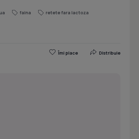
ua
faina
retete fara lactoza
Îmi place
Distribuie