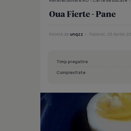
Reteteculinare.RO
/
Carte de bucate
Oua Fierte - Pane
Rețetă de
unqzz
Publicat: 26 Aprilie 2
Timp pregatire
Complexitate