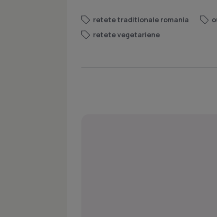
retete traditionale romania
o
retete vegetariene