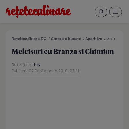
Reteteculinare.RO
/
Carte de bucate
/
Aperitive
/
Melcisori cu Branza si Chimion
Melcisori cu Branza si Chimion
Rețetă de
thea
Publicat: 27 Septembrie 2010, 03:11