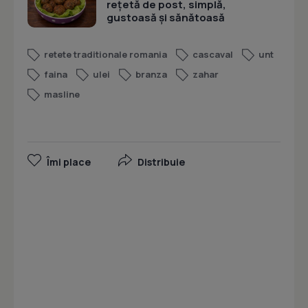
rețetă de post, simplă,
gustoasă și sănătoasă
retete traditionale romania
cascaval
unt
faina
ulei
branza
zahar
masline
Îmi place
Distribuie