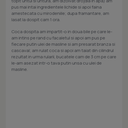
topit untul si untura, am dizolvat drojdia in apa) am
pus mai intai ingredientele lichide si apoi faina
amestecata cu mirodeniile; dupa framantare, am
lasat la dospit cam 1 ora.
Coca dospita am impartit-o in doua bile pe care le-
am intins pe rand cu facaletul si apoi am pus pe
fiecare putin ulei de masline si am presarat branza si
cascaval; am rulat coca si apoi am taiat din cilindrul
rezultat in urma rularii, bucatele cam de 3 cm pe care
le-am asezat intr-o tava putin unsa cu ulei de
masline.