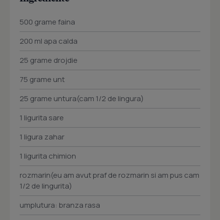
500 grame faina
200 ml apa calda
25 grame drojdie
75 grame unt
25 grame untura(cam 1/2 de lingura)
1 ligurita sare
1 ligura zahar
1 ligurita chimion
rozmarin(eu am avut praf de rozmarin si am pus cam
1/2 de lingurita)
umplutura: branza rasa