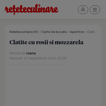
Reteteculinare.RO
/
Carte de bucate
/
Aperitive
/
Clatite cu rosii si mozzarela
Clatite cu rosii si mozzarela
Rețetă de
ioana
Publicat: 27 Septembrie 2010, 00:00