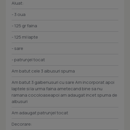
Aluat:
- 3 oua
- 125 gr faina
- 125 ml lapte
- sare
- patrunjel tocat
Am batut cele 3 albusuri spuma
Am batut 3 galbenusuri cu sare Am incorporat apoi
laptele si la urma faina ametecand bine sa nu
ramana cocoloaseapoi am adaugat incet spuma de
albusuri
Am adaugat patrunjel tocat
Decorare: