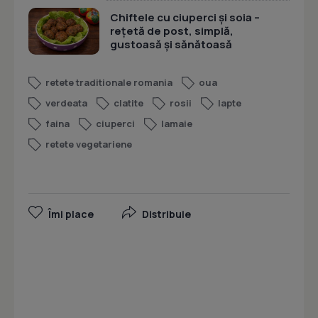
Chiftele cu ciuperci și soia –
rețetă de post, simplă,
gustoasă și sănătoasă
retete traditionale romania
oua
verdeata
clatite
rosii
lapte
faina
ciuperci
lamaie
retete vegetariene
Îmi place
Distribuie