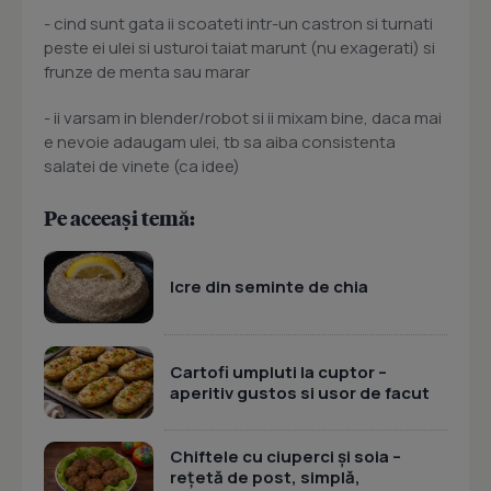
- cind sunt gata ii scoateti intr-un castron si turnati
peste ei ulei si usturoi taiat marunt (nu exagerati) si
frunze de menta sau marar
- ii varsam in blender/robot si ii mixam bine, daca mai
e nevoie adaugam ulei, tb sa aiba consistenta
salatei de vinete (ca idee)
Pe aceeași temă:
Icre din seminte de chia
Cartofi umpluti la cuptor –
aperitiv gustos si usor de facut
Chiftele cu ciuperci și soia –
rețetă de post, simplă,