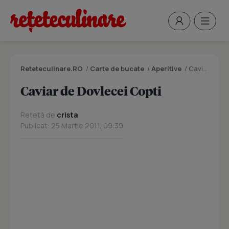
Reteteculinare.RO
/
Carte de bucate
/
Aperitive
/
Caviar de Dovlecei Copti
Caviar de Dovlecei Copti
Rețetă de
crista
Publicat: 25 Martie 2011, 09:39