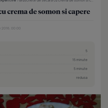
/
Aperitive
/
Bruschete de secara cu crema de somon si capere
cu crema de somon si capere
e 2016, 00:00
5
15 minute
5 minute
redusa