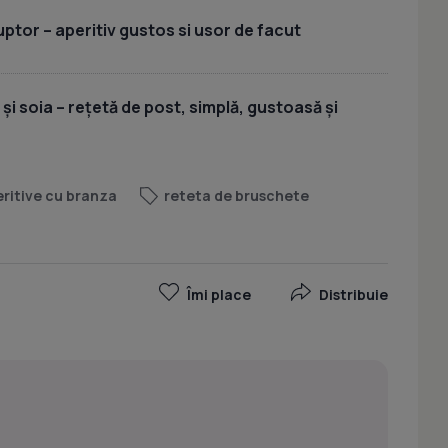
uptor – aperitiv gustos si usor de facut
 și soia – rețetă de post, simplă, gustoasă și
ritive cu branza
reteta de bruschete
Îmi place
Distribuie