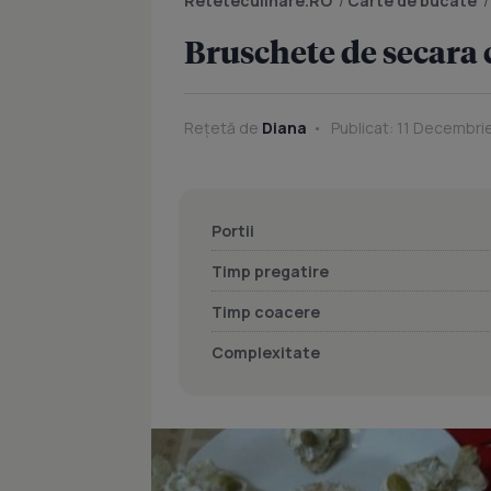
Reteteculinare.RO
/
Carte de bucate
Bruschete de secara 
Rețetă de
Diana
Publicat: 11 Decembri
Portii
Timp pregatire
Timp coacere
Complexitate