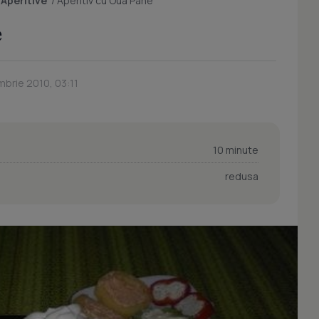
/
Aperitive
/
Aperitiv cu Oua Pane
e
mbrie 2010, 03:11
10 minute
redusa