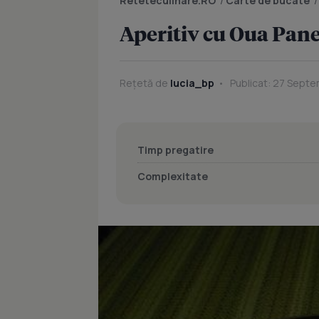
Reteteculinare.RO
/
Carte de bucate
Aperitiv cu Oua Pan
Rețetă de
lucia_bp
Publicat: 27 Septe
Timp pregatire
Complexitate